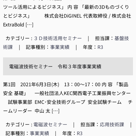
ツール活用によるビジネス」 内 容 「最新の3Dものづくり
とビジネス」 株式会社DiGINEL 代表取締役 / 株式会社
ExtraBold […]
カテゴリー :
３Ｄ技術活用セミナー
|
担当課：
基盤技
術課
|
記事種別：
事業実績
|
年度：
R3
電磁波技術セミナー 令和３年度事業実績
第1回 2021年6月3日(木) 13：00～17：00 内 容 「製品
安全 基礎」 一般社団法人KEC関西電子工業振興センター
試験事業部 EMC･安全技術グループ 安全試験チーム チ
ームリーダー 中山 太 […]
カテゴリー :
電磁波セミナー
|
担当課：
応用技術課
|
記事種別：
事業実績
|
年度：
R3