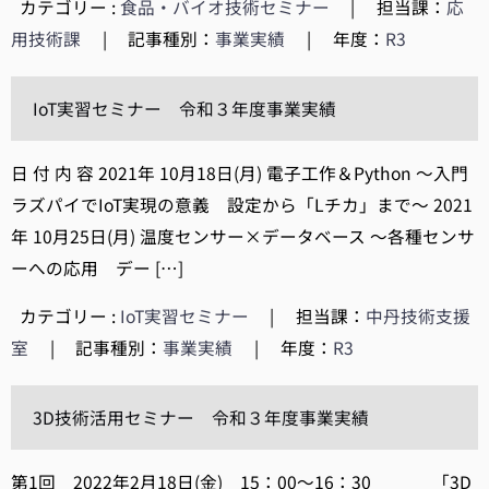
カテゴリー :
食品・バイオ技術セミナー
|
担当課：
応
用技術課
|
記事種別：
事業実績
|
年度：
R3
IoT実習セミナー 令和３年度事業実績
日 付 内 容 2021年 10月18日(月) 電子工作＆Python ～入門
ラズパイでIoT実現の意義 設定から「Lチカ」まで～ 2021
年 10月25日(月) 温度センサー×データベース ～各種センサ
ーへの応用 デー […]
カテゴリー :
IoT実習セミナー
|
担当課：
中丹技術支援
室
|
記事種別：
事業実績
|
年度：
R3
3D技術活用セミナー 令和３年度事業実績
第1回 2022年2月18日(金) 15：00～16：30 「3D