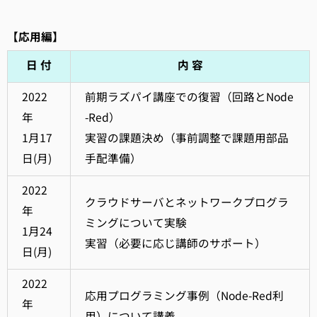
【応用編】
日 付
内 容
2022
前期ラズパイ講座での復習（回路とNode
年
-Red）
1月17
実習の課題決め（事前調整で課題用部品
日(月)
手配準備）
2022
クラウドサーバとネットワークプログラ
年
ミングについて実験
1月24
実習（必要に応じ講師のサポート）
日(月)
2022
応用プログラミング事例（Node-Red利
年
用）について講義