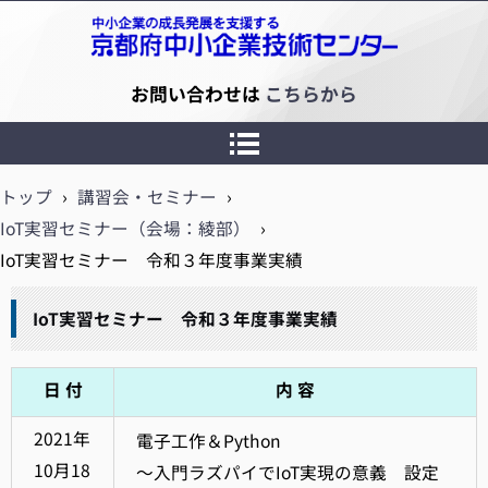
京都府中小企業技術センター
お問い合わせは
こちらから
トップ
›
講習会・セミナー
›
IoT実習セミナー（会場：綾部）
›
IoT実習セミナー 令和３年度事業実績
IoT実習セミナー 令和３年度事業実績
日 付
内 容
2021年
電子工作＆Python
10月18
～入門ラズパイでIoT実現の意義 設定