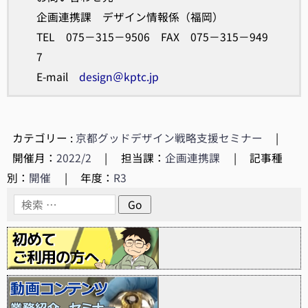
企画連携課 デザイン情報係（福岡）
TEL 075－315－9506 FAX 075－315－949
7
E-mail
design＠kptc.jp
カテゴリー :
京都グッドデザイン戦略支援セミナー
|
開催月：
2022/2
|
担当課：
企画連携課
|
記事種
別：
開催
|
年度：
R3