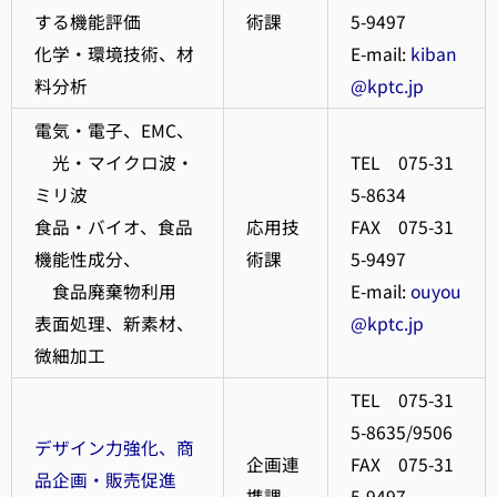
する機能評価
術課
5-9497
化学・環境技術、材
E-mail:
kiban
料分析
@kptc.jp
電気・電子、EMC、
光・マイクロ波・
TEL 075-31
ミリ波
5-8634
食品・バイオ、食品
応用技
FAX 075-31
機能性成分、
術課
5-9497
食品廃棄物利用
E-mail:
ouyou
表面処理、新素材、
@kptc.jp
微細加工
TEL 075-31
5-8635/9506
デザイン力強化、商
企画連
FAX 075-31
品企画・販売促進
携課
5-9497