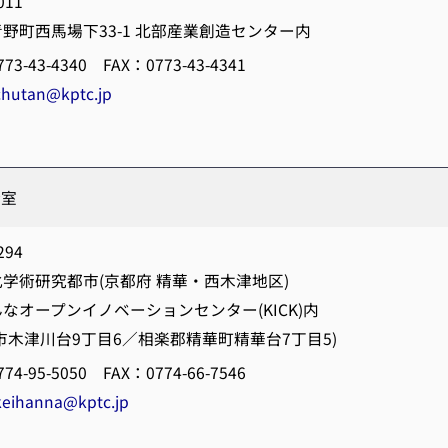
011
野町西馬場下33-1 北部産業創造センター内
3-43-4340 FAX：0773-43-4341
chutan@kptc.jp
分室
294
学術研究都市(京都府 精華・西木津地区)
なオープンイノベーションセンター(KICK)内
市木津川台9丁目6／相楽郡精華町精華台7丁目5)
4-95-5050 FAX：0774-66-7546
keihanna@kptc.jp