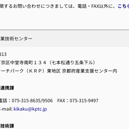
するお問い合わせにつきましては、電話・FAX以外に、
こち
企業技術センター
813
下京区中堂寺南町１３４（七本松通り五条下ル）
サーチパーク（ＫＲＰ）東地区 京都府産業支援センター内
画連携課
電話：075-315-8635/9506 FAX：075-315-9497
E-mail:
kikaku@kptc.jp
盤技術課