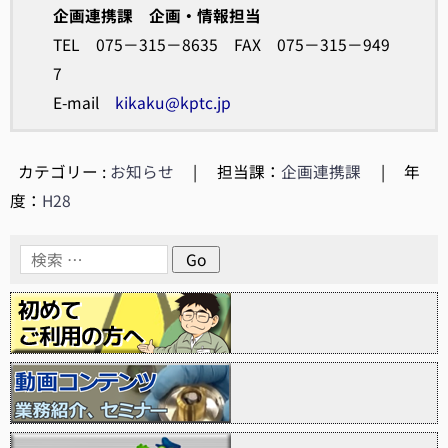
企画連携課 企画・情報担当
TEL 075－315－8635 FAX 075－315－949
7
E-mail
kikaku@kptc.jp
カテゴリー :
お知らせ
|
担当課：
企画連携課
|
年
度：
H28