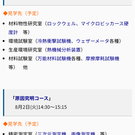
◆見学先（予定）
材料物性研究室（
ロックウェル
、
マイクロビッカース硬
度計
等）
環境試験室（
冷熱衝撃試験機
、
ウェザーメータ
各種）
生産環境研究室（
熱機械分析装置
）
材料試験室（
万能材料試験機
各種、
摩擦摩耗試験機
等） 他
「
原因究明コース
」
8月2日(火)14:30～15:15
◆見学先（予定）
精密測定室（
三次元測定機
、
画像測定機
等）