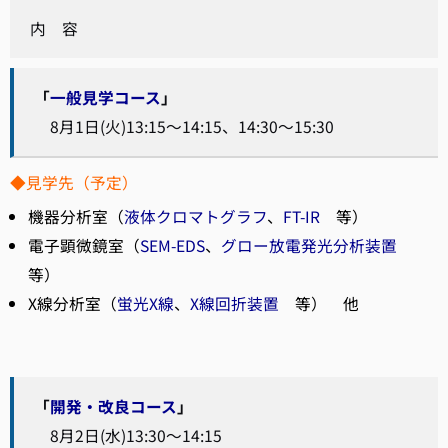
内 容
「
一般見学コース
」
8月1日(火)13:15～14:15、14:30～15:30
◆見学先（予定）
機器分析室（
液体クロマトグラフ
、
FT-IR
等）
電子顕微鏡室（
SEM-EDS
、
グロー放電発光分析装置
等）
X線分析室（
蛍光X線
、
X線回折装置
等） 他
「
開発・改良コース
」
8月2日(水)13:30～14:15