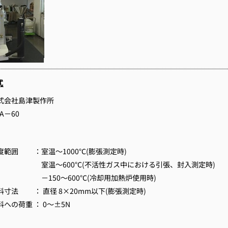
式
式会社島津製作所
A－60
度範囲 ：室温～1000℃(膨張測定時)
温～600℃(不活性ガス中における引張、封入測定時)
150～600℃(冷却用加熱炉使用時)
料寸法 ： 直径 8×20mm以下(膨張測定時)
料への荷重 ： 0～±5N