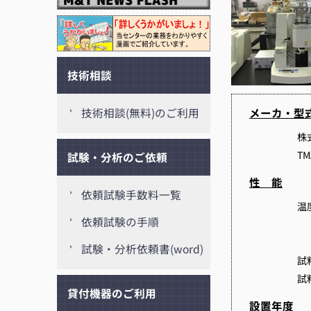
技術相談
メーカ・型
技術相談(無料)のご利用
株
TM
試験・分析のご依頼
性 能
依頼試験手数料一覧
温
依頼試験の手順
室
－
試験・分析依頼書(word)
試
試
貸付機器のご利用
設置年度