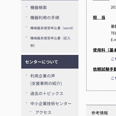
20
機器検索
担 当
機器利用の手順
基
機械器具借受申込書（word）
TE
機械器具借受申込書（記入
E-
例）
使用料（基
こ
センターについて
依頼試験手
利用企業の声
こ
(支援事例の紹介)
過去のトピックス
中小企業技術センター
アクセス
参考情報