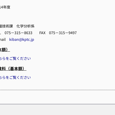
14年度
盤技術課 化学分析係
L 075－315－8633 FAX 075－315－9497
mail
kiban@kptc.jp
本額）
ちらをご覧ください
数料（基本額）
ちらをご覧ください