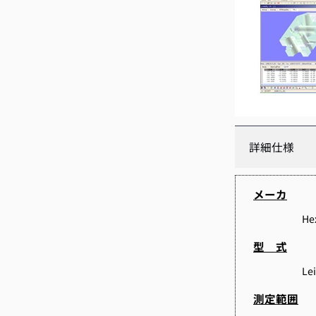
詳細仕様
メーカ
He
型 式
Le
測定範囲