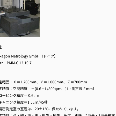
式
xagon Metrology GmbH（ドイツ）
itz PMM-C 12.10.7
定範囲：Ｘ＝1,200mm、Ｙ＝1,000mm、Ｚ＝700mm
定精度：空間精度 ＝(0.6＋L/800)μｍ 〔Ｌ: 測定長さmm〕
ロービング精度＝ 0.6μｍ
キャニング精度＝1.5μｍ/45秒
精密測定室の室温は、20±1℃に保たれています。
定項目：点・線・面・円・円筒・球等、角度、距離、2次元・3次元形状