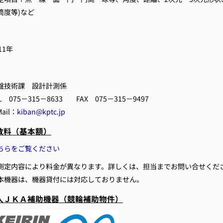
筒度等)など
11年
盤技術課 設計計測係
L 075－315－8633 FAX 075－315－9497
Mail：
kiban@kptc.jp
数料（基本額）
ちらをご覧ください
測定内容により料金が異なります。詳しくは、担当までお問い合せくだ
本機器は、機器貸付には対応しておりません。
人ＪＫＡ補助機器（競輪補助物件）