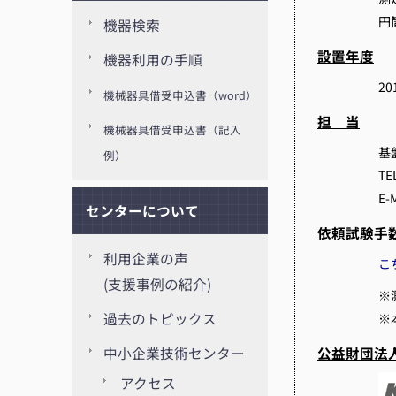
円
機器検索
設置年度
機器利用の手順
20
機械器具借受申込書（word）
担 当
機械器具借受申込書（記入
基
例）
TE
E-
センターについて
依頼試験手
利用企業の声
こ
(支援事例の紹介)
※
過去のトピックス
※
公益財団法
中小企業技術センター
アクセス