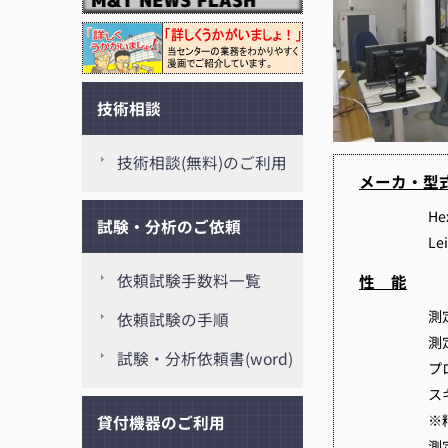
技術相談
技術相談(無料)のご利用
メーカ・型
He
試験・分析のご依頼
Le
依頼試験手数料一覧
性 能
測
依頼試験の手順
測
試験・分析依頼書(word)
プ
ス
※
貸付機器のご利用
測