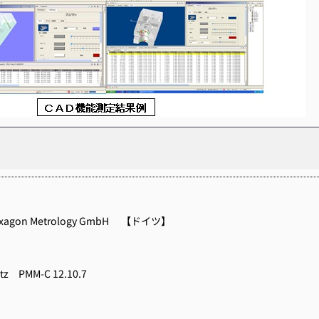
xagon Metrology GmbH 【ドイツ】
itz PMM-C 12.10.7