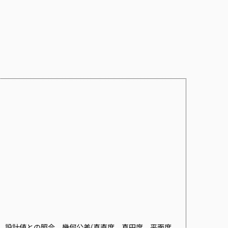
、設計値との照合、幾何公差(真直度、真円度、平面度、