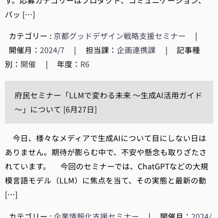
す。応募カテゴリーはプロダクト、コミュニケーション、
パッ […]
カテゴリー :
京都グッドデザイン戦略支援セミナー
|
開催月：
2024/7
|
担当課：
企画連携課
|
記事種
別：
開催
|
年度：
R6
府民セミナー「LLMで変わる未来 ～生成AI活用ガイド
～」について [6月27日]
今日、様々なメディアで生成AIについて目にしない日は
ありません。期待が膨らむ中で、不安や懸念も取りざたさ
れています。 今回のセミナーでは、ChatGPTなどの大規
模言語モデル（LLM）に焦点を当て、その実態と最新の動
[…]
カテゴリー :
企業情報化支援セミナー
|
開催月：
2024/