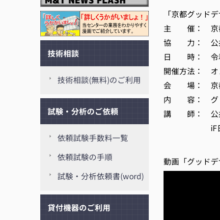
「京都グッドデ
主 催： 京
協 力： 公益
技術相談
日 時： 令和3
開催方法： オ
技術相談(無料)のご利用
会 場： 京都
内 容： グッ
試験・分析のご依頼
講 師： 公
iF日
依頼試験手数料一覧
依頼試験の手順
動画「グッドデ
試験・分析依頼書(word)
貸付機器のご利用