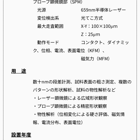
プローブ顕微鏡部（SPM）
光源 659nm半導体レーザー
変位検出系 光てこ方式
最大走査範囲 X-Y：100×100μｍ
Z：25μｍ
動作モード コンタクト、ダイナミッ
ク、位相、電流、表面電位（KFM）、
磁気力（MFM）
用 途
数十nmの段差計測、試料表面の粗さ測定、複数の
パターンの形状解析、試料の物性解析など
・レーザー顕微鏡による広域形状観察
・プローブ顕微鏡による精密形状観察
・物性解析（位相変化による硬さ評価、磁気情
報、電流分布、表面電位）
設置年度