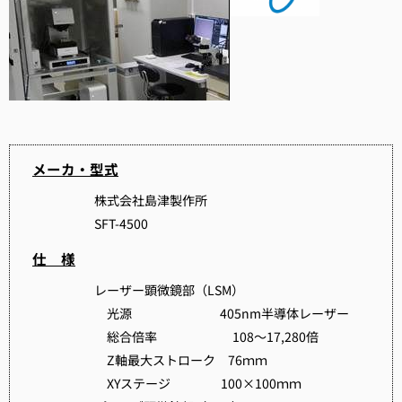
メーカ・型式
株式会社島津製作所
SFT-4500
仕 様
レーザー顕微鏡部（LSM）
光源 405nm半導体レーザー
総合倍率 108～17,280倍
Z軸最大ストローク 76ｍｍ
XYステージ 100×100ｍｍ