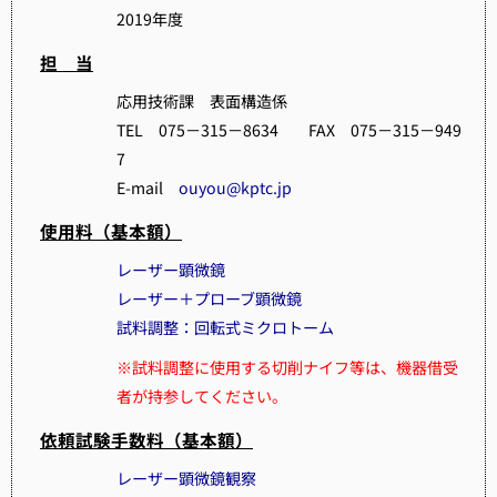
2019年度
担 当
応用技術課 表面構造係
TEL 075－315－8634 FAX 075－315－949
7
E-mail
ouyou@kptc.jp
使用料（基本額）
レーザー顕微鏡
レーザー＋プローブ顕微鏡
試料調整：回転式ミクロトーム
※試料調整に使用する切削ナイフ等は、機器借受
者が持参してください。
依頼試験手数料（基本額）
レーザー顕微鏡観察