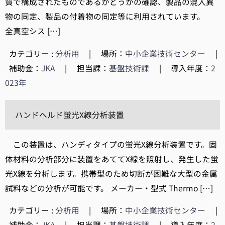
質で構成されたものであるかどうかの確認、製品の混入異
物の同定、製品の付着物の同定等に利用されています。
全真空シス […]
カテゴリー :
分析用
|
場所：
中小企業技術センター
|
補助金：
JKA
|
担当課：
基盤技術課
|
導入年度：
2
023年
ハンドヘルド蛍光X線分析装置
この装置は、ハンディタイプの蛍光X線分析装置です。固
体材料の分析部分に装置をあててX線を照射し、発生した蛍
光X線を分析します。携帯型のため切断が困難な大型の金属
試料などの分析が可能です。 メーカー・型式 Thermo […]
カテゴリー :
分析用
|
場所：
中小企業技術センター
|
補助金：
JKA
|
担当課：
基盤技術課
|
導入年度：
2