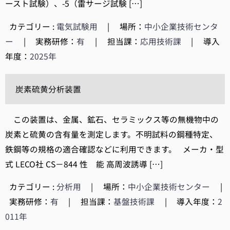
ースト試験）、-5（雷サージ試験 […]
カテゴリー :
電気試験用
|
場所：
中小企業技術センタ
ー
|
実務研修：
有
|
担当課：
応用技術課
|
導入
年度：
2025年
炭素硫黄分析装置
この装置は、金属、鉱石、セラミックス等の無機物中の
炭素と硫黄の含有量を測定します。不明試料の鋼種特定、
鉄鋼等の規格の適合確認などに利用できます。 メーカ・型
式 LECO社 CS－844 性 能 高周波誘導 […]
カテゴリー :
分析用
|
場所：
中小企業技術センター
|
実務研修：
有
|
担当課：
基盤技術課
|
導入年度：
2
011年