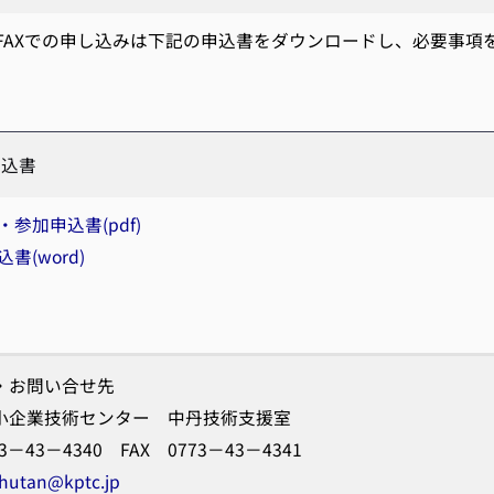
FAXでの申し込みは下記の申込書をダウンロードし、必要事項
申込書
・参加申込書(pdf)
書(word)
・お問い合せ先
小企業技術センター 中丹技術支援室
73－43－4340 FAX 0773－43－4341
hutan@kptc.jp