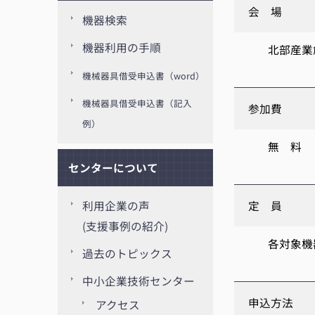
会 場
機器検索
機器利用の手順
北部産業創造セ
機械器具借受申込書（word）
機械器具借受申込書（記入
参加費
例）
無 料
センターについて
定 員
利用企業の声
(支援事例の紹介)
各対象機器 5
過去のトピックス
中小企業技術センター
申込方法
アクセス