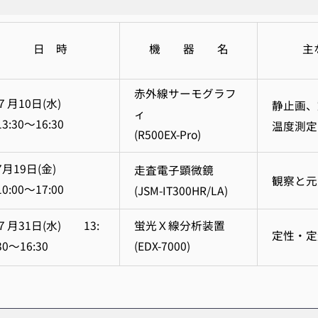
日 時
機 器 名
主
赤外線サーモグラフ
７月10日(水)
静止画、
ィ
13:30～16:30
温度測定
(R500EX-Pro)
7月19日(金)
走査電子顕微鏡
観察と元
10:00～17:00
(JSM-IT300HR/LA)
７月31日(水) 13:
蛍光Ｘ線分析装置
定性・定
30～16:30
(EDX-7000)