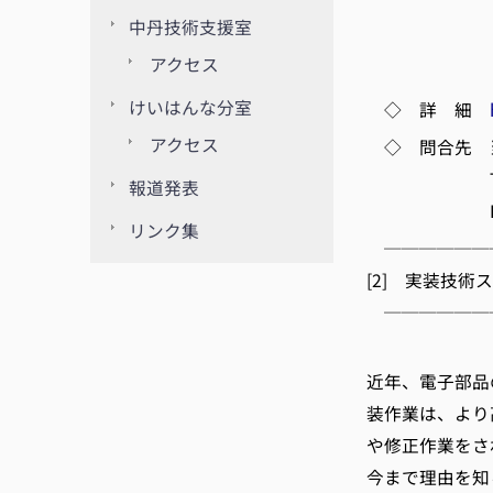
金属材料
中丹技術支援室
京都府中小
アクセス
けいはんな分室
◇ 詳 細
アクセス
◇ 問合先 
TEL 075-
報道発表
E-m
リンク集
──────
[2] 実装技
──────
京都
近年、電子部品
装作業は、より
や修正作業をさ
今まで理由を知