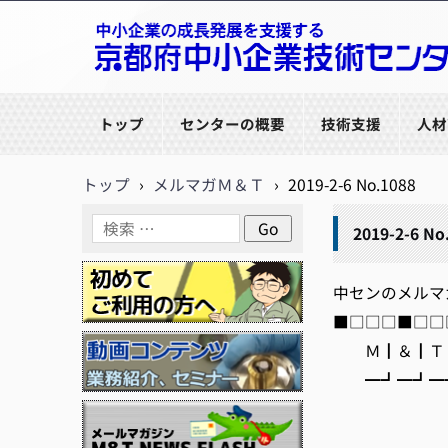
京都府中小企業技術センター
トップ
センターの概要
技術支援
人材
トップ
›
メルマガＭ＆Ｔ
›
2019-2-6 No.1088
2019-2-6 No
中センのメルマガ【M
■□□□■□□□
Ｍ┃＆┃Ｔ┃
━┛━┛━┛
編集/