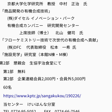
化学研究所 教授 中村 正治 氏
開発の有機合成技術」
セル イノベーション・パーク
カンパニー 研究開発センター
（博士） 北山 健司 氏
ミストリー技術で次世代の有機合成へ貢献」
C 代表取締役 松本 一希 氏
」研究室（本館N棟・M棟）
親会 生協宇治食堂にて
第1部 無料
連絡会員2,000円・会員外5,000円
60名
細
https://www.kptc.jp/sangakukou/190226/
当センター けいはんな分室
-95-5052 FAX 0774-66-7546