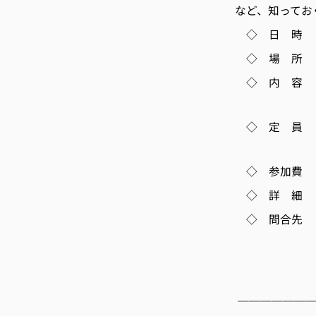
など、知ってお
◇ 日 時 2月
◇ 場 所 
◇ 内 容 
講師 実装
◇ 定 員 7
するこ
◇ 参加費
◇ 詳 
◇ 問合先 
TEL 075-3
E-m
───────