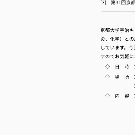
[3] 第31回
───────
京都
京都大学宇治キ
災、化学）との
しています。今
すのでお気軽に
◇ 日 時 2月2
◇ 場 所 
共同研究棟
◇ 内 容 第
「有機フッ
京都大学
「－次世代
有機合