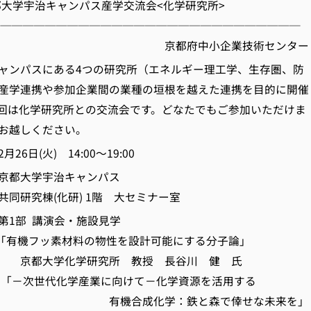
京都大学宇治キャンパス産学交流会<化学研究所>
───────────────────────────
府中小企業技術センター
ャンパスにある4つの研究所（エネルギー理工学、生存圏、防
産学連携や参加企業間の業種の垣根を越えた連携を目的に開催
回は化学研究所との交流会です。どなたでもご参加いただけま
お越しください。
6日(火) 14:00～19:00
京都大学宇治キャンパス
(化研) 1階 大セミナー室
1部 講演会・施設見学
素材料の物性を設計可能にする分子論」
化学研究所 教授 長谷川 健 氏
化学産業に向けて－化学資源を活用する
成化学：鉄と森で倖せな未来を」