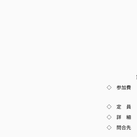
京都大学
「商品
(株)ダイ
有機合成
上席技師
「フローケ
(株)DF
「施設見学
第2部 懇
◇ 参加費 
第2部 企業
◇ 定 員 
◇ 詳 
◇ 問合先 
TEL 0774