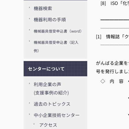
[8] ISO「
機器検索
(NP
機器利用の手順
━━━━━━
──────
機械器具借受申込書（word）
[1] 情報誌「
機械器具借受申込書（記入
──────
例）
京都
がんばる企業を
センターについて
号を発行しまし
◇ 内 容 
利用企業の声
固体材料分
(支援事例の紹介)
◆技術
過去のトピックス
デザインす
◆技術セ
中小企業技術センター
食品・バ
アクセス