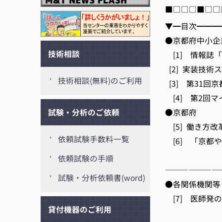
■□□□■□□
▼━目次━━━
●京都府中小企
技術相談
[1] 情報誌
[2] 実装技術ス
技術相談(無料)のご利用
[3] 第31回
[4] 第2回マ
●京都府
試験・分析のご依頼
[5] 働き方改
依頼試験手数料一覧
[6] 「京都
[
依頼試験の手順
———————
試験・分析依頼書(word)
●各関係機関等
[7] 医師発
貸付機器のご利用
[2/