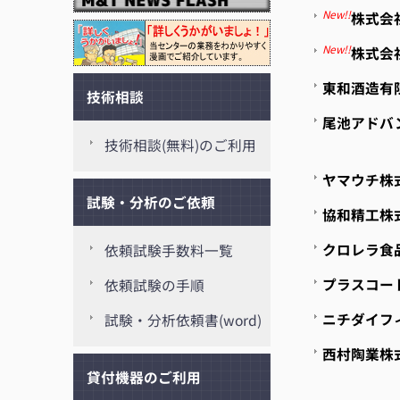
New!!
株
New!!
株式
東和酒
技術相談
尾池アドバ
技術相談(無料)のご利用
ヤマウ
試験・分析のご依頼
協和精
クロレラ
依頼試験手数料一覧
プラス
依頼試験の手順
ニチダイ
試験・分析依頼書(word)
西村陶
貸付機器のご利用