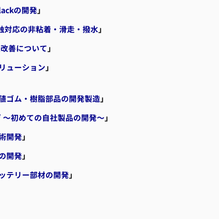
ackの開発
」
接触対応の非粘着・滑走・撥水
」
程改善について
」
リューション
」
値ゴム・樹脂部品の開発製造
」
げ ～初めての自社製品の開発～
」
術開発
」
の開発
」
ッテリー部材の開発
」