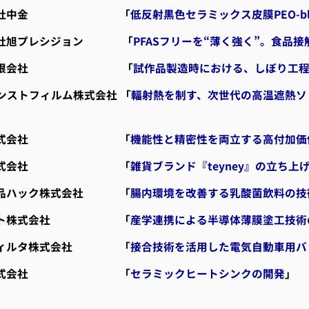
式会社中金 「
低反射黒色セラミックス皮膜PEO-bl
会社旭プレシジョン 「
PFASフリーを“薄く強く”。食品
造有限会社 「
試作品製造時における、しぼり工
ンストフィルム株式会社 「
輻射熱を制す、次世代の高温遮熱ソ
チ株式会社 「
機能性と精密性を両立する高付加価
工株式会社 「
雑貨ブランド『teyney』の立ち上
食品ハック株式会社 「
腸内環境を改善する乳酸菌飲料の技
コート株式会社 「
産学連携による半導体薄膜塗工技術
フィルタ株式会社 「
接合技術を活用した電気自動車用バ
業株式会社 「
セラミックヒートシンクの開発
」