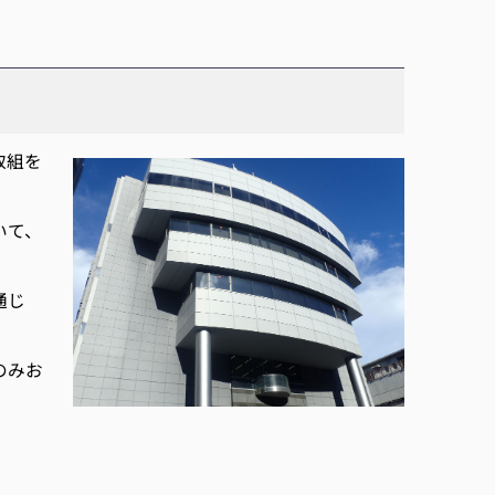
取組を
いて、
通じ
のみお