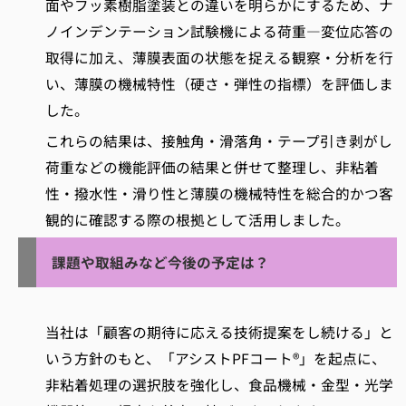
面やフッ素樹脂塗装との違いを明らかにするため、ナ
ノインデンテーション試験機による荷重―変位応答の
取得に加え、薄膜表面の状態を捉える観察・分析を行
い、薄膜の機械特性（硬さ・弾性の指標）を評価しま
した。
これらの結果は、接触角・滑落角・テープ引き剥がし
荷重などの機能評価の結果と併せて整理し、非粘着
性・撥水性・滑り性と薄膜の機械特性を総合的かつ客
観的に確認する際の根拠として活用しました。
課題や取組みなど今後の予定は？
当社は「顧客の期待に応える技術提案をし続ける」と
いう方針のもと、「アシストPFコート®」を起点に、
非粘着処理の選択肢を強化し、食品機械・金型・光学