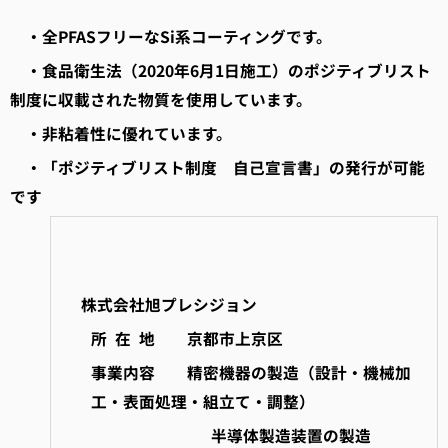
・全
PFAS
フリーな
Si
系コーティングです。
・食品衛生法（
2020
年
6
月
1
日施工）のポジティブリスト
制度
に収載された物質を使用しています。
・非粘着性に優れています。
・「ポジティブリスト制度 自己宣言書」の発行が可能
です
株式会社旭プレシジョン
所 在 地 京都市上京区
事業内容
精密機器の製造
（設計・機械加
工・表面処理・組立て・調整）
半導体製造装置の製造