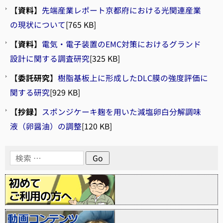
【
資料
】
先端産業レポート京都府における光関連産業
の現状について
[765 KB]
【
資料
】
電気・電子装置のEMC対策におけるグランド
設計に関する調査研究
[325 KB]
【
委託研究
】
樹脂基板上に形成したDLC膜の強度評価に
関する研究
[929 KB]
【
抄録
】
スポンジケーキ麹を用いた減塩卵白分解調味
液（卵醤油）の調整
[120 KB]