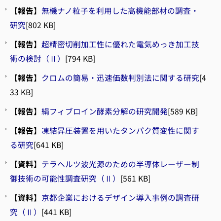
【
報告
】
無機ナノ粒子を利用した高機能部材の調査・
研究
[802 KB]
【
報告
】
超精密切削加工性に優れた電気めっき加工技
術の検討（Ⅱ）
[794 KB]
【
報告
】
クロムの簡易・迅速価数判別法に関する研究
[4
33 KB]
【
報告
】
絹フィブロイン酵素分解の研究開発
[589 KB]
【
報告
】
凍結昇圧装置を用いたタンパク質変性に関す
る研究
[641 KB]
【
資料
】
テラヘルツ波光源のための半導体レーザー制
御技術の可能性調査研究（Ⅱ）
[561 KB]
【
資料
】
京都企業におけるデザイン導入事例の調査研
究（Ⅱ）
[441 KB]