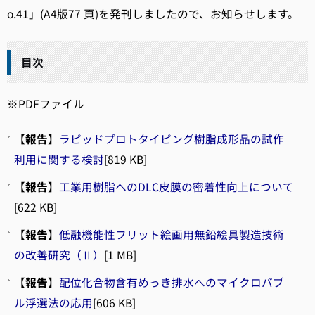
o.41」(A4版77 頁)を発刊しましたので、お知らせします。
目次
※PDFファイル
【
報告
】
ラピッドプロトタイピング樹脂成形品の試作
利用に関する検討
[819 KB]
【
報告
】
工業用樹脂へのDLC皮膜の密着性向上について
[622 KB]
【
報告
】
低融機能性フリット絵画用無鉛絵具製造技術
の改善研究（Ⅱ）
[1 MB]
【
報告
】
配位化合物含有めっき排水へのマイクロバブ
ル浮選法の応用
[606 KB]