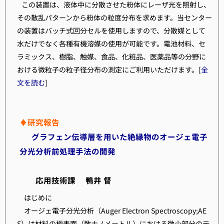
この装置は、液体中に分散させた粉体にレーザ光を照射し、
その散乱パターンから粉体の粒度分布を求めます。当センター
の装置はバッチ式回分セルを使用しますので、分散媒として
水だけでなく各種有機溶媒の使用が可能です。電池材料、セ
ラミックス、樹脂、触媒、食品、化粧品、医薬品等の分野に
おける微粒子の粒子径分布の測定にご利用いただけます。[
全
文を読む
]
♦研究報告
グラフェン伝導層を用いた絶縁物のオージェ電子
分光分析前処理手法の開発
応用技術課 鴨井 督
はじめに
オージェ電子分光分析（Auger Electron Spectroscopy;AE
S）は材料の極表面（数ナノメートル）における微小部分の元