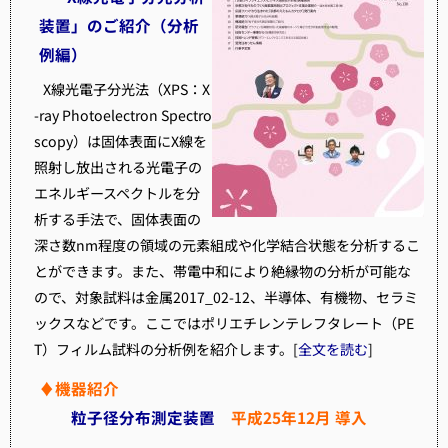
装置」のご紹介（分析
例編）
X線光電子分光法（XPS：X
-ray Photoelectron Spectro
scopy）は固体表面にX線を
照射し放出される光電子の
エネルギースペクトルを分
析する手法で、固体表面の
深さ数nm程度の領域の元素組成や化学結合状態を分析するこ
とができます。また、帯電中和により絶縁物の分析が可能な
ので、対象試料は金属2017_02-12、半導体、有機物、セラミ
ックスなどです。ここではポリエチレンテレフタレート（PE
T）フィルム試料の分析例を紹介します。[
全文を読む
]
♦機器紹介
粒子径分布測定装置
平成25年12月 導入