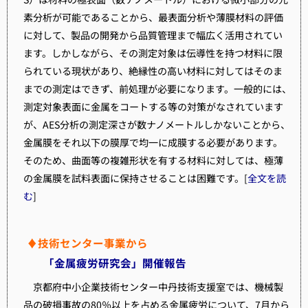
素分析が可能であることから、最表面分析や薄膜材料の評価
に対して、製品の開発から品質管理まで幅広く活用されてい
ます。しかしながら、その測定対象は伝導性を持つ材料に限
られている現状があり、絶縁性の高い材料に対してはそのま
までの測定はできず、前処理が必要になります。一般的には、
測定対象表面に金属をコートする等の対策がなされています
が、AES分析の測定深さが数ナノメートルしかないことから、
金属膜をそれ以下の膜厚で均一に成膜する必要があります。
そのため、曲面等の複雑形状を有する材料に対しては、極薄
の金属膜を試料表面に保持させることは困難です。[
全文を読
む
]
♦技術センター事業から
「金属疲労研究会」開催報告
京都府中小企業技術センター中丹技術支援室では、機械製
品の破損事故の80％以上を占める金属疲労について、7月から