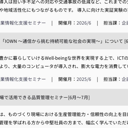
導入は担い手不足への対応や交通事故の低減など、これまでの
や地域活性化にもつながるものです。 導入に向けた実証実験の実
企業情報化支援セミナー
|
開催月：
2026/6
|
担当課：
企
「IOWN ～通信から挑む持続可能な社会の実現～」について [6
かに暮らしていけるWell-beingな世界を実現する上で、I
より、大量のコンピュータが導入され、膨大な電力を消費していま
企業情報化支援セミナー
|
開催月：
2025/6
|
担当課：
企
現場で活用できる品質管理セミナー[6月～7月]
、ものづくり現場における生産管理能力・信頼性の向上を目
管理を学ばれる方から中堅社員の方まで、幅広く学んでいただける講