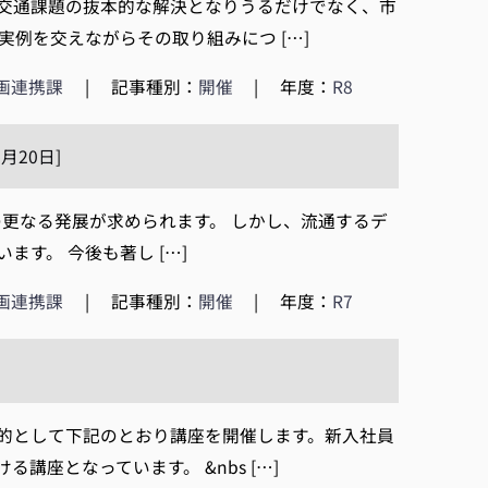
交通課題の抜本的な解決となりうるだけでなく、市
例を交えながらその取り組みにつ […]
画連携課
|
記事種別：
開催
|
年度：
R8
月20日]
CTの更なる発展が求められます。 しかし、流通するデ
す。 今後も著し […]
画連携課
|
記事種別：
開催
|
年度：
R7
的として下記のとおり講座を開催します。新入社員
座となっています。 &nbs […]