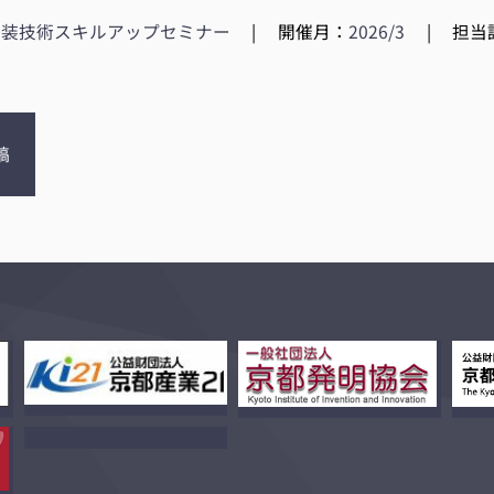
実装技術スキルアップセミナー
|
開催月：
2026/3
|
担当
稿