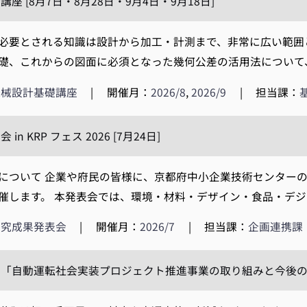
座 [8月7日・8月28日・9月4日・9月18日]
要とされる知識は設計から加工・計測まで、非常に広い範囲
礎、これからの図面に必須となった幾何公差の活用法について、わ
機械設計基礎講座
|
開催月：
2026/8
,
2026/9
|
担当課：
in KRP フェス 2026 [7月24日]
について 企業や府民の皆様に、京都府中小企業技術センター
催します。 本発表会では、環境・材料・デザイン・食品・デジタ
研究成果発表会
|
開催月：
2026/7
|
担当課：
企画連携課
「自動運転社会実装プロジェクト推進事業の取り組みと今後の課題