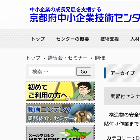
京都府中小企業技術センター
トップ
センターの概要
技術支援
人材
トップ
›
講習会・セミナー
›
開催
アーカイブ
実習付セミナ
構造物の安全性
貼付け作業まで
カテゴリー :