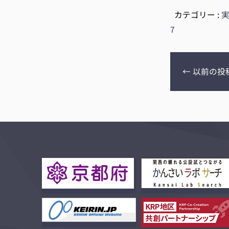
カテゴリー :
7
←
以前の投