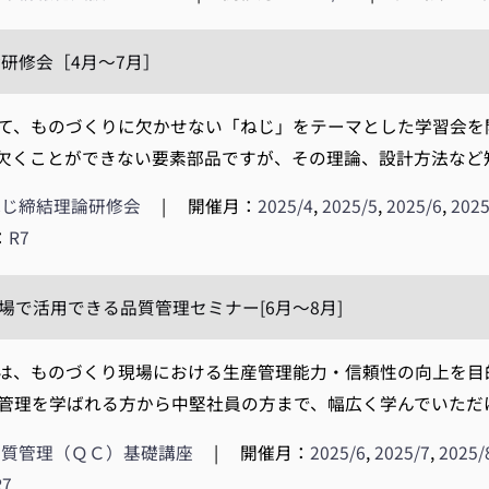
研修会［4月～7月］
て、ものづくりに欠かせない「ねじ」をテーマとした学習会を
欠くことができない要素部品ですが、その理論、設計方法など知
ねじ締結理論研修会
|
開催月：
2025/4
,
2025/5
,
2025/6
,
2025
：
R7
現場で活用できる品質管理セミナー[6月～8月]
、ものづくり現場における生産管理能力・信頼性の向上を目
管理を学ばれる方から中堅社員の方まで、幅広く学んでいただける講
品質管理（ＱＣ）基礎講座
|
開催月：
2025/6
,
2025/7
,
2025/
R7