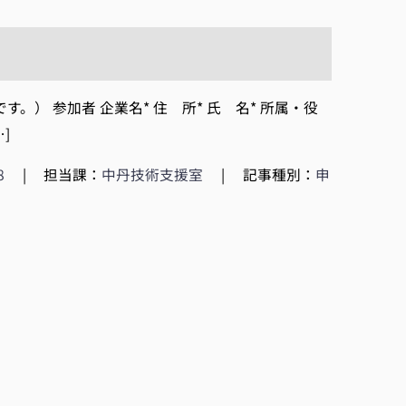
） 参加者 企業名* 住 所* 氏 名* 所属・役
]
8
|
担当課：
中丹技術支援室
|
記事種別：
申