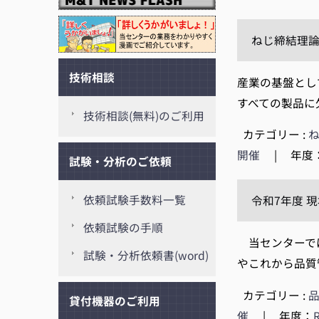
ねじ締結理論
技術相談
産業の基盤とし
すべての製品に
技術相談(無料)のご利用
カテゴリー :
開催
|
年度
試験・分析のご依頼
依頼試験手数料一覧
令和7年度 
依頼試験の手順
当センターでは
試験・分析依頼書(word)
やこれから品質
カテゴリー :
貸付機器のご利用
催
|
年度：