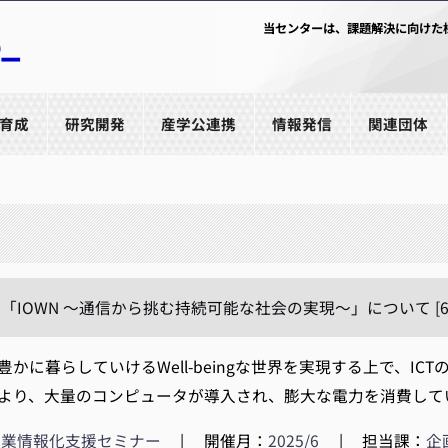
当センターは、課題解決に向けた
育成
研究開発
産学公連携
情報発信
関連団体
「IOWN ～通信から挑む持続可能な社会の実現～」について [6
かに暮らしていけるWell-beingな世界を実現する上で、I
より、大量のコンピュータが導入され、膨大な電力を消費していま
企業情報化支援セミナー
|
開催月：
2025/6
|
担当課：
企