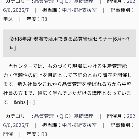
カテゴリー :
品質管理（ＱＣ）基礎講座
|
開催月：
202
6/6
,
2026/7
|
担当課：
中丹技術支援室
|
記事種別：
申込
|
年度：
R8
令和8年度 現場で活用できる品質管理セミナー[6月～7
月]
当センターでは、ものづくり現場における生産管理能
力・信頼性の向上を目的として下記のとおり講座を開催し
ます。新入社員やこれから品質管理を学ばれる方から中堅
社員の方まで、幅広く学んでいただける講座となっていま
す。 &nbs […]
カテゴリー :
品質管理（ＱＣ）基礎講座
|
開催月：
202
6/6
,
2026/7
|
担当課：
中丹技術支援室
|
記事種別：
開催
|
年度：
R8