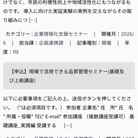
けでなく、市民の利便性向上や地域活性化にもつながるも
のです。 導入に向けた実証実験の実例を交えながらその取
り組みにつ […]
カテゴリー :
企業情報化支援セミナー
|
開催月：
2026/
6
|
担当課：
企画連携課
|
記事種別：
開催
|
年
度：
R8
【申込】現場で活用できる品質管理セミナー(基礎及
び上級講座)
以下に必要事項をご記入の上、送信ボタンを押してくださ
い。 （*は必須項目です。） 参加者 企業名* 住 所* 氏 名
* 所属・役職* TEL* E-mail* 参加講座 （複数講座受講可） 基
礎講座_実践編 受講する […]