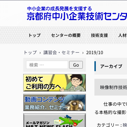
京都府中小企業技術センター
トップ
センターの概要
技術支援
人材
トップ
›
講習会・セミナー
›
2019/10
アーカイブ
映像制作技術講
仕事の中で映
る本格的な撮影
カテゴリー :