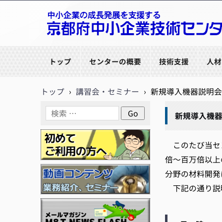
京都府中小企業技術センター
トップ
センターの概要
技術支援
人材
トップ
›
講習会・セミナー
›
新規導入機器説明会「
新規導入機器
このたび当セン
倍～百万倍以上
分野の材料開発
下記の通り説