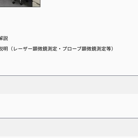
解説
説明（レーザー顕微鏡測定・プローブ顕微鏡測定等）