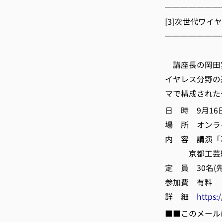
───────
[3]次世代ワイ
───────
(一社
講座長の岡田実
イヤレス分野の
マで構成された
日 時 9月16日(
場 所 オンライ
内 容 講演「
京都工芸繊維
定 員 30名(
参加費 有料
詳 細
https:
■■このメール