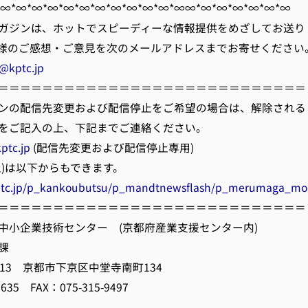
*∞*∞*∞*∞*∞*∞*∞*∞*∞*∞*∞*∞∞*∞*∞*∞*∞*∞*∞
ガジンは、ホットでスピーディーな情報提供をめざしてお送り
様のご感想・ご意見を次のメールアドレスまでお寄せください
@kptc.jp
＝＝＝＝＝＝＝＝＝＝＝＝＝＝＝＝＝＝＝＝＝＝＝＝＝＝＝＝
ンの配信先変更および配信停止をご希望の場合は、解除される
をご記入の上、下記までご連絡ください。
ptc.jp
(配信先変更および配信停止専用)
)は以下からもできます。
ptc.jp/p_kankoubutsu/p_mandtnewsflash/p_merumaga_mo
＝＝＝＝＝＝＝＝＝＝＝＝＝＝＝＝＝＝＝＝＝＝＝＝＝＝＝＝
中小企業技術センター (京都府産業支援センター内)
課
8813 京都市下京区中堂寺南町134
8635 FAX：075-315-9497