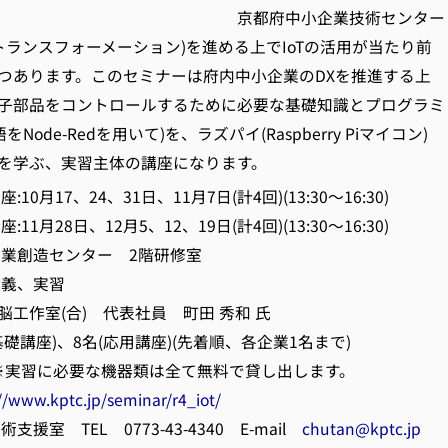
府中小企業技術センタ
トランスフォーメーション)を進める上でIoTの活用が当たり前
つあります。このセミナーは府内中小企業のDXを推進する上
子部品をコントロールするために必要な基礎知識とプログラミ
語をNode-Redを用いて)を、ラズパイ(Raspberry Piマイコン)
を学ぶ、実習主体の講座になります。
0月17、24、31日、11月7日(計4回)(13:30～16:30)
8日、12月5、12、19日(計4回)(13:30～16:30)
業創造センター 2階研修室
義、実習
工作室(合) 代表社員 町田 秀和 氏
基礎講座)、8名(応用講座)(先着順、各企業1名まで)
※実習に必要な機器類は全て無料で貸し出します。
//www.kptc.jp/seminar/r4_iot/
援室 TEL 0773-43-4340 E-mail
chutan@kptc.jp