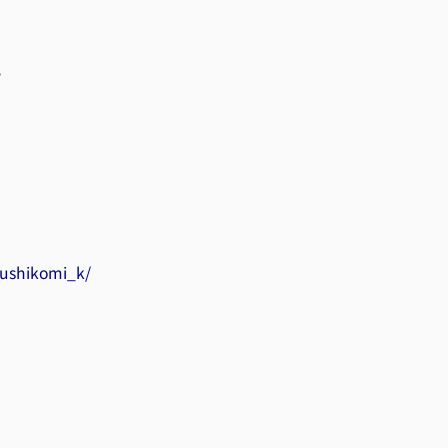
。
ushikomi_k/