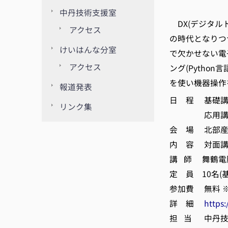
京都
中丹技術支援室
DX(デジタル
アクセス
の時代となりつ
けいはんな分室
で欠かせない電
アクセス
ング(Python言
を使い機器操作
報道発表
日 程 基礎講座:1
リンク集
応用講座:11月2
会 場 北部産
内 容 対面講
講 師 舞鶴電脳
定 員 10名(
参加費 無料 
詳 細
https:
担 当 中丹技術支