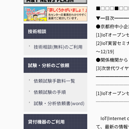
■□□□■□□
▼━目次━━━
●京都府中小企
技術相談
[1]IoTオープン
[2]IoT実習
技術相談(無料)のご利用
～12/19]
●関係機関から
試験・分析のご依頼
[3]次世代ワイヤ
━━━━━━
依頼試験手数料一覧
───────
依頼試験の手順
[1]IoTオープ
───────
試験・分析依頼書(word)
京都
IoT(Inter
貸付機器のご利用
て、最新の情報