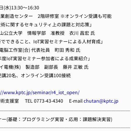
水)13:30～16:30
業創造センター 2階研修室 ※オンライン受講も可能
T技術に関するセキュリティ上の課題と対応策」
学 情報学部 准教授 衣川 昌宏 氏
できること、IoT実習セミナーによる人材育成」
室(合) 代表社員 町田 秀和 氏
IoT実習セミナー参加者による成果紹介」
株) 製造部 副部長 藤井 正敏 氏
講20名、オンライン受講100接続
://www.kptc.jp/seminar/r4_iot_open/
室 TEL 0773-43-4340 E-mail
chutan@kptc.jp
────────────────────────────
セミナー(基礎：プログラミング実習・応用：課題解決実習)
────────────────────────────