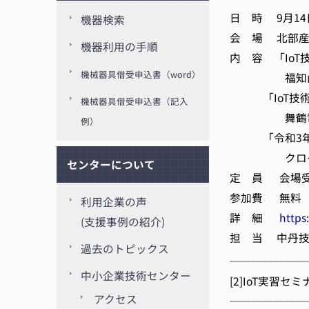
日 時 9月14日(
機器検索
会 場 北部産
機器利用の手順
内 容 「Io
機械器具借受申込書（word）
福知山公立大
「IoT技術で
機械器具借受申込書（記入
舞鶴電脳工作
例）
「令和3年度
クロイ電機(
センターについて
定 員 会場受
参加費 無料
利用企業の声
詳 細
https
(支援事例の紹介)
担 当 中丹技術支援
過去のトピックス
───────
中小企業技術センター
[2]IoT実習
アクセス
───────