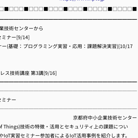
□■□□□■□□□■□□□■□□□■□□□□■□□□□■
━━━━━━━━━━━━━━━━━━━━━━━━━━━━
業技術センターから
セミナー[9/14]
セミナー(基礎：プログラミング実習・応用：課題解決実習)[10/17
レス技術講座 第3講[9/16]
━━━━━━━━━━━━━━━━━━━━━━━━━━━━
────────────────────────────
ンセミナー
────────────────────────────
府中小企業技術センタ
net of Things)技術の特徴・活用とセキュリティ上の課題につい
やIoT実習セミナー参加者によるIoT活用事例を紹介します。