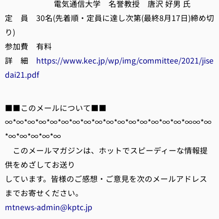
電気通信大学 名誉教授 唐沢 好男 氏
定 員 30名(先着順・定員に達し次第(最終8月17日)締め切
り)
参加費 有料
詳 細
https://www.kec.jp/wp/img/committee/2021/jise
dai21.pdf
■■このメールについて■■
∞*∞*∞*∞*∞*∞*∞*∞*∞*∞*∞*∞*∞*∞*∞*∞*∞∞*∞
*∞*∞*∞*∞*∞
このメールマガジンは、ホットでスピーディーな情報提
供をめざしてお送り
しています。皆様のご感想・ご意見を次のメールアドレス
までお寄せください。
mtnews-admin@kptc.jp