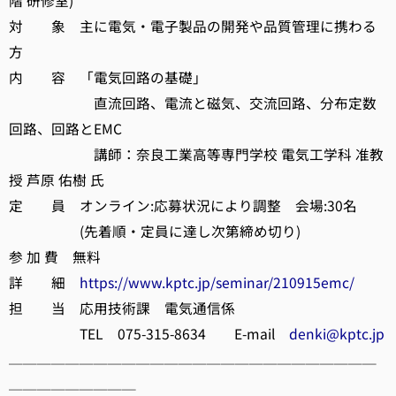
階 研修室)
対 象 主に電気・電子製品の開発や品質管理に携わる
方
内 容 「電気回路の基礎」
直流回路、電流と磁気、交流回路、分布定数
回路、回路とEMC
講師：奈良工業高等専門学校 電気工学科 准教
授 芦原 佑樹 氏
定 員 オンライン:応募状況により調整 会場:30名
(先着順・定員に達し次第締め切り)
参 加 費 無料
詳 細
https://www.kptc.jp/seminar/210915emc/
担 当 応用技術課 電気通信係
TEL 075-315-8634 E-mail
denki@kptc.jp
──────────────────────────
─────────