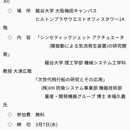
30)
◇ 場 所 龍谷大学 大阪梅田キャンパス
ヒルトンプラザウエストオフィスタワー14
階
◇ 内 容 「シンセティックジェット アクチュエータ
(膜振動による気流発生装置)の研究開
発」
龍谷大学 理工学部 機械システム工学科
教授 大津広敬
「次世代飛行船の研究とその応用」
(株)IHI 防衛システム事業部 機器技術部
量産・開発機器グループ 博士 末福久義
氏
◇ 参加費 無料
◇ 締 切 3月7日(水)