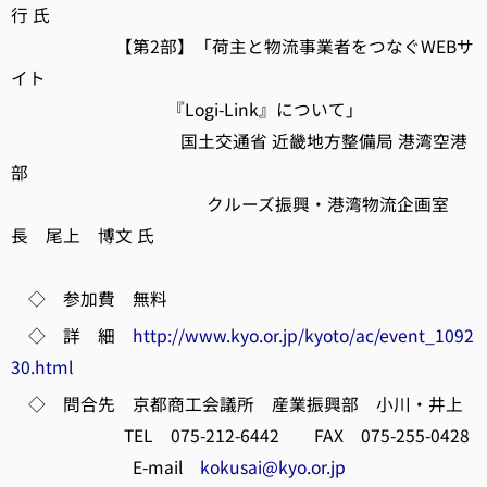
行 氏
【第2部】「荷主と物流事業者をつなぐWEBサ
イト
『Logi-Link』について」
国土交通省 近畿地方整備局 港湾空港
部
クルーズ振興・港湾物流企画室
長 尾上 博文 氏
◇ 参加費 無料
◇ 詳 細
http://www.kyo.or.jp/kyoto/ac/event_1092
30.html
◇ 問合先 京都商工会議所 産業振興部 小川・井上
TEL 075-212-6442 FAX 075-255-0428
E-mail
kokusai@kyo.or.jp