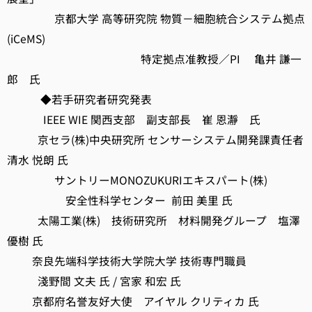
京都大学 高等研究院 物質－細胞統合システム拠点
(iCeMS)
特定拠点准教授／PI 亀井 謙一
郎 氏
◆若手研究者研究発表
IEEE WIE 関西支部 副支部長 崔 恩瀞 氏
京セラ(株)中央研究所 センサーシステム開発課責任者
清水 悦朗 氏
サントリーMONOZUKURIエキスパート(株)
安全性科学センター 前田 美里 氏
太陽工業(株) 技術研究所 材料開発グループ 塩澤
優樹 氏
奈良先端科学技術大学院大学 技術専門職員
淺野間 文夫 氏 / 宮家 和宏 氏
京都府名誉友好大使 アイヤル クリティカ 氏