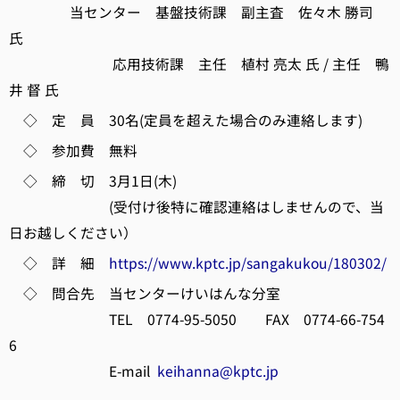
当センター 基盤技術課 副主査 佐々木 勝司
氏
応用技術課 主任 植村 亮太 氏 / 主任 鴨
井 督 氏
◇ 定 員 30名(定員を超えた場合のみ連絡します)
◇ 参加費 無料
◇ 締 切 3月1日(木)
(受付け後特に確認連絡はしませんので、当
日お越しください）
◇ 詳 細
https://www.kptc.jp/sangakukou/180302/
◇ 問合先 当センターけいはんな分室
TEL 0774-95-5050 FAX 0774-66-754
6
E-mail
keihanna@kptc.jp