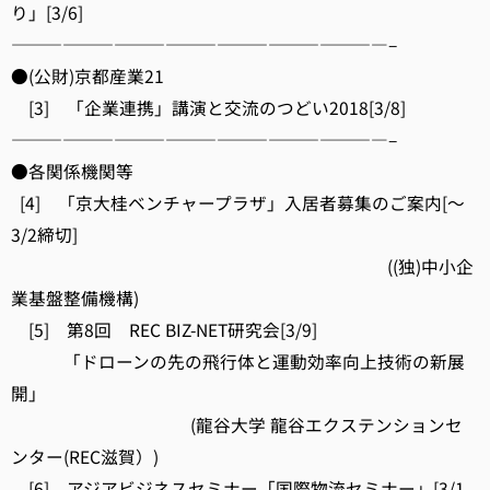
り」[3/6]
——————————————————————–
●(公財)京都産業21
[3] 「企業連携」講演と交流のつどい2018[3/8]
——————————————————————–
●各関係機関等
[4] 「京大桂ベンチャープラザ」入居者募集のご案内[～
3/2締切]
((独)中小企
業基盤整備機構)
[5] 第8回 REC BIZ-NET研究会[3/9]
「ドローンの先の飛行体と運動効率向上技術の新展
開」
(龍谷大学 龍谷エクステンションセ
ンター(REC滋賀）)
[6] アジアビジネスセミナー「国際物流セミナー」[3/1