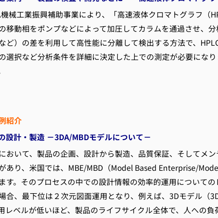
A機械工業振興補助事業により、「高速液体クロマトグラフ（H
の移動相をポンプなどによって加圧してカラムを通過させ、分
など）の差を利用して高性能に分離して検出する方法で、HPL
の選択など分析条件を詳細に決定した上での測定が必要になり
。
例紹介
設計・製造 －3DA/MBDモデルについて－
おいて、製品の企画、設計から製造、品質保証、そしてメンテナ
、米国では、MBE/MBD（Model Based Enterprise/Model
ます。そのプロセスの中での設計情報の効率的運用についての
場合、最下位は２次元図面運用となり、例えば、3Dモデル（3D
用レベルが低いほど、製品のライフサイクル全体で、人への負