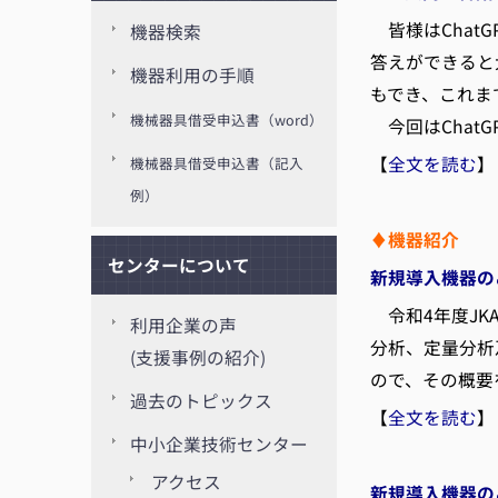
皆様はChat
機器検索
答えができると
機器利用の手順
もでき、これま
機械器具借受申込書（word）
今回はChat
【
全文を読む
】
機械器具借受申込書（記入
例）
♦機器紹介
センターについて
新規導入機器の
令和4年度JK
利用企業の声
分析、定量分析
(支援事例の紹介)
ので、その概要
過去のトピックス
【
全文を読む
】
中小企業技術センター
アクセス
新規導入機器の