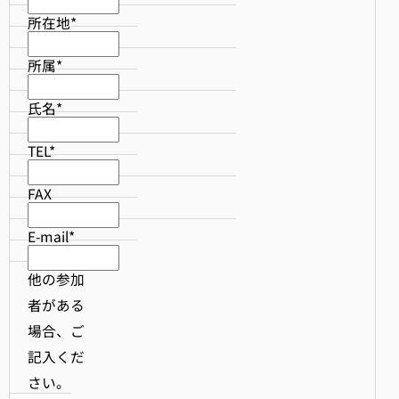
所在地*
所属*
氏名*
TEL*
FAX
E-mail*
他の参加
者がある
場合、ご
記入くだ
さい。