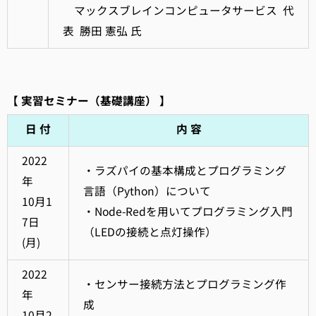
マックスブレインコンピュータサービス 代
表 勝田 憲弘 氏
【 実習セミナー（基礎講座） 】
日 付
内 容
2022
・ラズパイの基本構成とプログラミング
年
言語（Python）について
10月1
・Node-Redを用いてプログラミング入門
7日
（LEDの接続と点灯操作）
(月)
2022
・センサー接続方法とプログラミング作
年
成
10月2