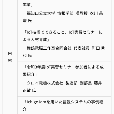
応策」
福知山公立大学 情報学部 准教授 衣川 昌
宏 氏
「IoT技術でできること、IoT実習セミナーに
よる人材育成」
舞鶴電脳工作室合同会社 代表社員 町田 秀
内
和 氏
容
「令和3年度IoT実習セミナー参加者による成
果紹介」
クロイ電機株式会社 製造部 副部長 藤井
正敏 氏
「IchigoJamを用いた監視システムの事例紹
介」