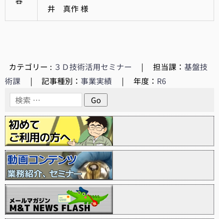
容
井 真作 様
カテゴリー :
３Ｄ技術活用セミナー
|
担当課：
基盤技
術課
|
記事種別：
事業実績
|
年度：
R6