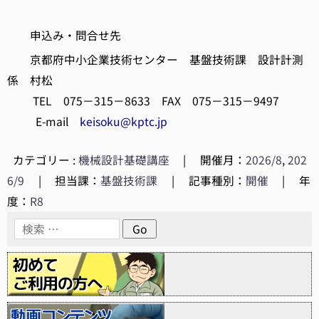
申込み・問合せ先
京都府中小企業技術センター 基盤技術課 設計計測
係 村松
TEL 075－315－8633 FAX 075－315－9497
E-mail
keisoku@kptc.jp
カテゴリー :
機械設計基礎講座
|
開催月：
2026/8
,
202
6/9
|
担当課：
基盤技術課
|
記事種別：
開催
|
年
度：
R8