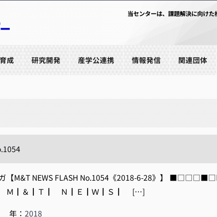
当センターは、課題解決に向けた
育成
研究開発
産学公連携
情報発信
関連団体
o.1054
M&T NEWS FLASH No.1054《2018-6-28》】 ■□
4■ Ｍ┃＆┃Ｔ┃ Ｎ┃Ｅ┃Ｗ┃Ｓ┃ […]
|
年：
2018