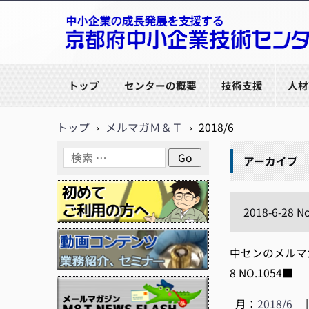
京都府中小企業技術センター
トップ
センターの概要
技術支援
人材
トップ
›
メルマガＭ＆Ｔ
›
2018/6
アーカイブ
2018-6-28 N
中センのメルマガ【
8 NO.105
月：
2018/6