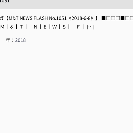
.1051
M&T NEWS FLASH No.1051《2018-6-8》】 ■□□
 Ｍ┃＆┃Ｔ┃ Ｎ┃Ｅ┃Ｗ┃Ｓ┃ Ｆ┃ […]
|
年：
2018