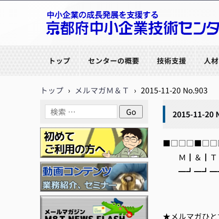
京都府中小企業技術センター
トップ
センターの概要
技術支援
人材
トップ
›
メルマガＭ＆Ｔ
›
2015-11-20 No.903
2015-11-20 
■□□□■□□□
Ｍ┃＆┃Ｔ┃
━┛━┛━┛
編集/
http:/
★メルマガひと