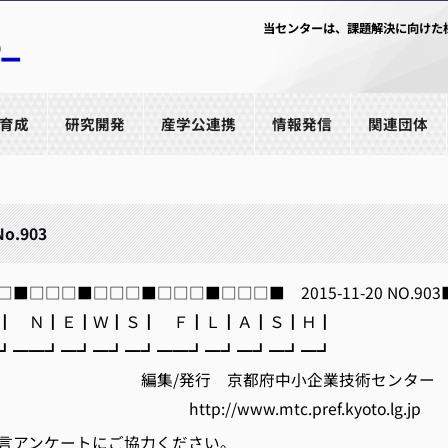
当センターは、課題解決に向けた
育成
研究開発
産学公連携
情報発信
関連団体
No.903
■□□□■□□□■□□□■□□□■ 2015-11-20 NO.903
 Ｎ┃Ｅ┃Ｗ┃Ｓ┃ Ｆ┃Ｌ┃Ａ┃Ｓ┃Ｈ┃
━━┛━┛━┛━┛━━┛━┛━┛━┛━┛
発行 京都府中小企業技術センター
/www.mtc.pref.kyoto.lg.jp
言アンケートにご協力ください。