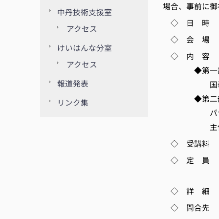
場合、事前に御
中丹技術支援室
◇ 日 時 12月
アクセス
◇ 会 場 
けいはんな分室
◇ 内 容
アクセス
◆第一部「デ
報道発表
国華電機(株
◆第二部「静
リンク集
パナソニック
主任技師
◇ 受講料
◇ 定 員 5
※定員を超
◇ 詳 細 https
◇ 問合先 