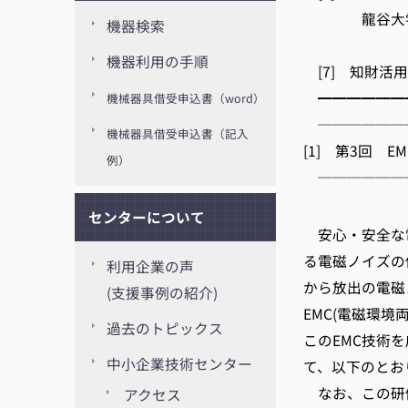
龍谷大学技術
機器検索
(龍谷
機器利用の手順
[7] 知財活
━━━━━━
機械器具借受申込書（word）
──────
機械器具借受申込書（記入
[1] 第3回 
例）
──────
京都
センターについて
安心・安全な
る電磁ノイズの
利用企業の声
から放出の電磁
(支援事例の紹介)
EMC(電磁環境
過去のトピックス
このEMC技術
中小企業技術センター
て、以下のとお
なお、この研
アクセス