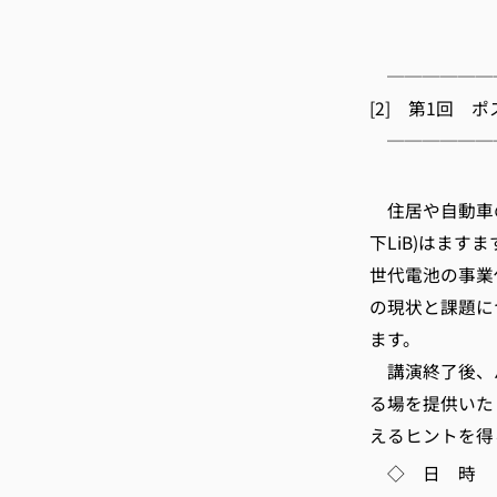
TEL 075-
E-m
──────
[2] 第1回
──────
京都
住居や自動車の
下LiB)はます
世代電池の事業
の現状と課題に
ます。
講演終了後、パ
る場を提供いた
えるヒントを得
◇ 日 時 12