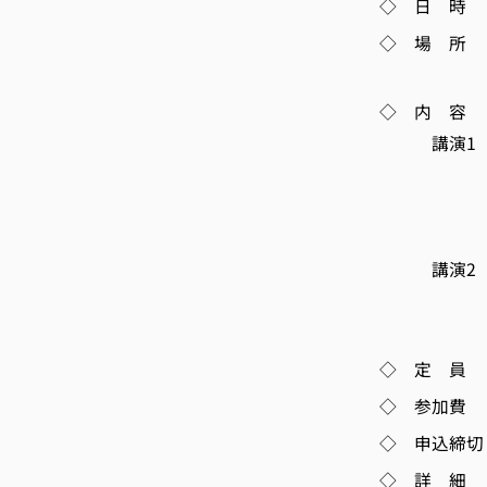
◇ 日 時 12月
◇ 場 所 講
懇親会：(
◇ 内 容
講演1「知財
日本商工会
東京中小企
元特許庁長
講演2「内側
長島・大
パートナ
◇ 定 員 
◇ 参加費 京
◇ 申込締切 
◇ 詳 細 http: