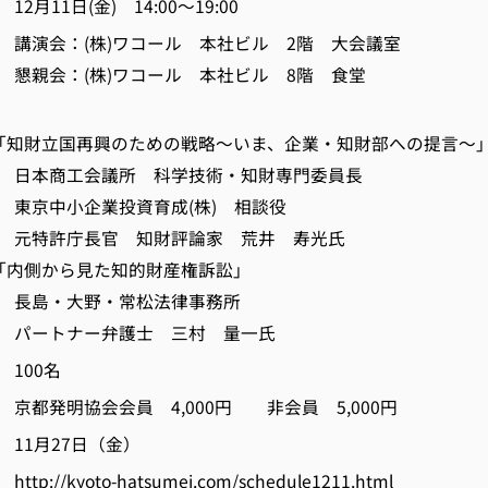
11日(金) 14:00～19:00
演会：(株)ワコール 本社ビル 2階 大会議室
株)ワコール 本社ビル 8階 食堂
立国再興のための戦略～いま、企業・知財部への提言～
議所 科学技術・知財専門委員長
業投資育成(株) 相談役
官 知財評論家 荒井 寿光氏
から見た知的財産権訴訟」
野・常松法律事務所
ー弁護士 三村 量一氏
100名
都発明協会会員 4,000円 非会員 5,000円
11月27日（金）
//kyoto-hatsumei.com/schedule1211.html