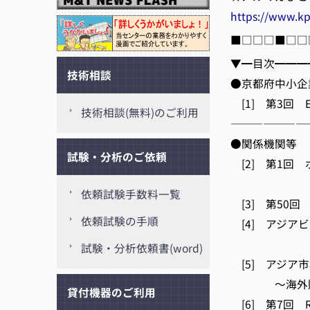
https://www.kp
■□□□■□□
▼━目次━━━
技術相談
●京都府中小企
[1] 第3回 
技術相談(無料)のご利用
———————
●関係機関等
試験・分析のご依頼
[2] 第1回
(京
依頼試験手数料一覧
[3] 第50
依頼試験の手順
[4] アジア
(
試験・分析依頼書(word)
[5] アジア
～海外販売に
貸付機器のご利用
[6] 第7回 