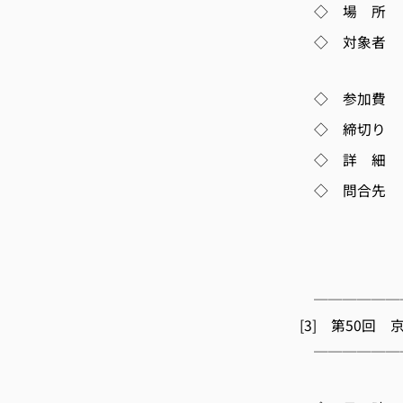
◇ 場 所 
◇ 対象者 
業従事者、
◇ 参加費 無
◇ 締切り 
◇ 詳 細 http:/
◇ 問合先 京
担当：
TEL 075-
E-m
──────
[3] 第50回
──────
(一