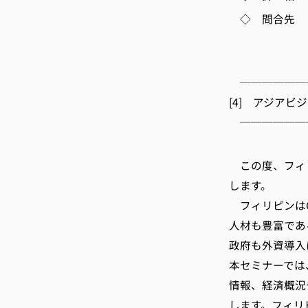
◇ 問合先 
TEL 075-
E-m
──────
[4] アジア
──────
京
この度、フィ
します。
フィリピンはG
人材も豊富であ
政府も外資導入
本セミナーでは
情報、経済概況
します。フィリ