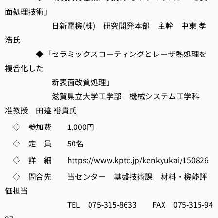
面処理技術」
日新電機(株) 研究開発本部 主幹 中東 孝
浩氏
◆「セラミックスコーティングとレーザ熱処理を
複合化した
新表面改質処理」
滋賀県立大学工学部 機械システム工学科
准教授 田邉 裕貴氏
◇ 参加費 1,000円
◇ 定 員 50名
◇ 詳 細 https://www.kptc.jp/kenkyukai/150826
◇ 問合先 当センター 基盤技術課 材料・機能評
価担当
TEL 075-315-8633 FAX 075-315-94