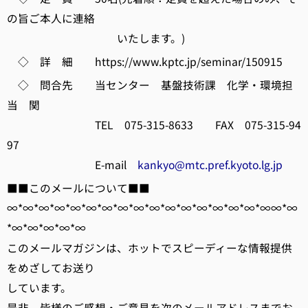
の旨ご本人に連絡
いたします。)
◇ 詳 細 https://www.kptc.jp/seminar/150915
◇ 問合先 当センター 基盤技術課 化学・環境担
当 関
TEL 075-315-8633 FAX 075-315-94
97
E-mail
kankyo@mtc.pref.kyoto.lg.jp
■■このメールについて■■
∞*∞*∞*∞*∞*∞*∞*∞*∞*∞*∞*∞*∞*∞*∞*∞*∞∞*∞
*∞*∞*∞*∞*∞
このメールマガジンは、ホットでスピーディーな情報提供
をめざしてお送り
しています。
是非、皆様のご感想・ご意見を次のメールアドレスまでお