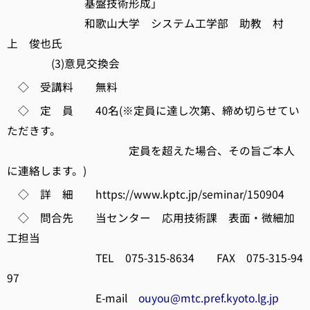
基盤技術形成」
和歌山大学 システム工学部 助教 村
上 俊也氏
(3)意見交換会
◇ 受講料 無料
◇ 定 員 40名(※定員に達し次第、締め切らせてい
ただきす。
定員を超えた場合、その旨ご本人
に連絡します。)
◇ 詳 細 https://www.kptc.jp/seminar/150904
◇ 問合先 当センター 応用技術課 表面・微細加
工担当
TEL 075-315-8634 FAX 075-315-94
97
E-mail
ouyou@mtc.pref.kyoto.lg.jp