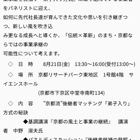
をパネリストに迎え、
如何に先代社長達が育んできた文化や思いを引き継ぎつ
つ、新しい風を吹き込
み更なる成長へと導くか、「伝統×革新」のまち・京都な
らではの事業承継の
可能性について考えます。
◇ 日 時 8月21日(金) 13:30～16:00(受付13:00～)
◇ 場 所 京都リサーチパーク東地区 1号館4階 サ
イエンスホール
(京都市下京区中堂寺南町134)
◇ 内 容 ”京都流”後継者マッチング「弟子入り」
方式の秘訣
◆基調講演『京都の風土と事業の継続』 講演
者 中野 淑夫氏
◆パネルディスカッション『後継者候補の発掘・