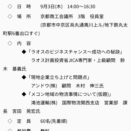
◇ 日 時 9月3日(木) 14:00～16:30
◇ 場 所 京都商工会議所 3階 役員室
(京都市中京区烏丸通夷川上ル/地下鉄丸太
町駅6番出口すぐ)
◇ 内 容
◆「ラオスのビジネスチャンス～成功への秘訣」
ラオス計画投資省JICA専門家・上級顧問 鈴
木 基義氏
◆「現地企業立ち上げと問題点」
アンドウ(株) 顧問 木村 伸三氏
◆「メコン地域の物流事情について(仮題)」
鴻池運輸(株) 国際物流関西支店 営業部 課
長 宮田 晃宏氏
◇ 定 員 60名(先着順)
◇ 参加費 無料