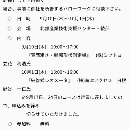
訓練として活用頂く
場合、事前に御社を所管するハローワークに相談下さい。
◇ 日 時 9月10日(木)～10月1日(木)
◇ 会 場 北部産業技術支援センター・綾部
◇ 内 容
9月10日(木) 10:00～17:00
『表面粗さ・輪郭形状測定機』 (株)ミツトヨ
立花 利浩氏
10月1日(木) 13:00～16:00
『細管式レオメータ』 (株)島津アクセス 日根
野谷 一仁氏
※9月17日、24日のコースは定員に達しましたの
で、申込みを締め
切らせていただきました。
◇ 参加料 無料