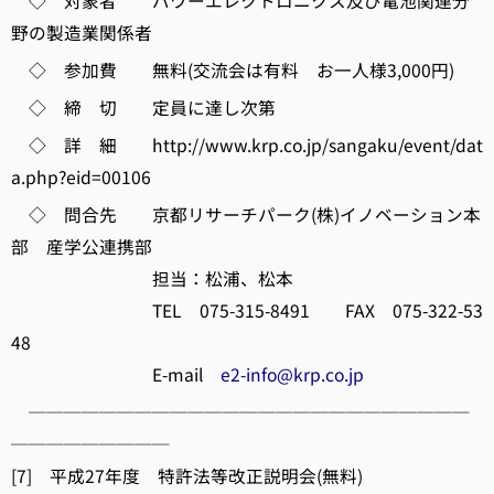
◇ 対象者 パワーエレクトロニクス及び電池関連分
野の製造業関係者
◇ 参加費 無料(交流会は有料 お一人様3,000円)
◇ 締 切 定員に達し次第
◇ 詳 細 http://www.krp.co.jp/sangaku/event/dat
a.php?eid=00106
◇ 問合先 京都リサーチパーク(株)イノベーション本
部 産学公連携部
担当：松浦、松本
TEL 075-315-8491 FAX 075-322-53
48
E-mail
e2-info@krp.co.jp
─────────────────────────
─────────
[7] 平成27年度 特許法等改正説明会(無料)