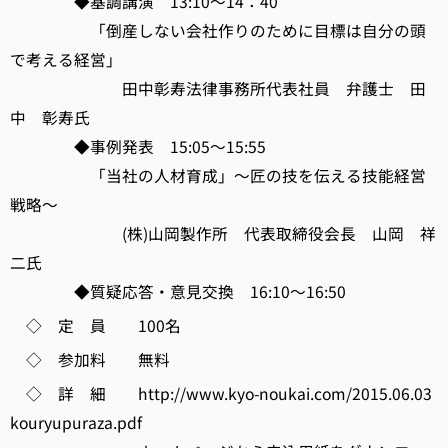
◆基調講演 13:10～14：40
「倒産しない会社作りのために目標は自分の頭
で考える経営」
田中彰寿法律事務所代表社員 弁護士 田
中 彰寿氏
◆事例発表 15:05～15:55
「当社の人材育成」～匠の技を伝える技能経営
戦略～
(株)山岡製作所 代表取締役会長 山岡 祥
二氏
◆質疑応答・意見交換 16:10～16:50
◇ 定 員 100名
◇ 参加料 無料
◇ 詳 細 http://www.kyo-noukai.com/2015.06.03
kouryupuraza.pdf