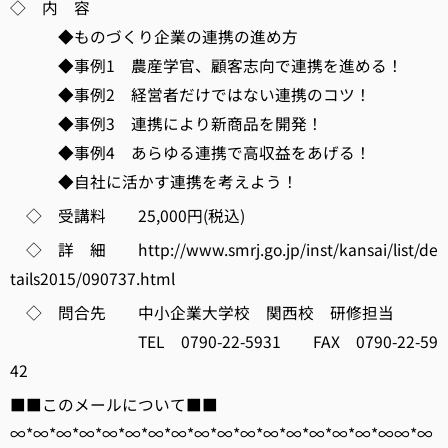
◇ 内 容
◆ものづくり企業の連携の進め方
◆事例1 農産学官、顧客志向で連携を進める！
◆事例2 経営者だけではない連携のコツ！
◆事例3 連携により新商品を開発！
◆事例4 あらゆる連携で高収益をあげる！
◆自社に活かす連携を考えよう！
◇ 受講料 25,000円(税込)
◇ 詳 細 http://www.smrj.go.jp/inst/kansai/list/de
tails2015/090737.html
◇ 問合先 中小企業大学校 関西校 研修担当
TEL 0790-22-5931 FAX 0790-22-59
42
■■このメールについて■■
∞*∞*∞*∞*∞*∞*∞*∞*∞*∞*∞*∞*∞*∞*∞*∞*∞∞*∞