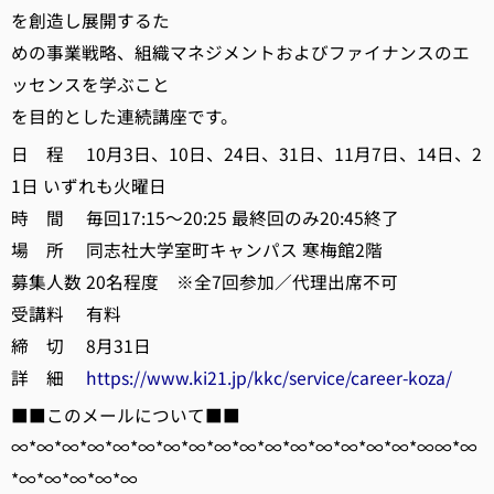
を創造し展開するた
めの事業戦略、組織マネジメントおよびファイナンスのエ
ッセンスを学ぶこと
を目的とした連続講座です。
日 程 10月3日、10日、24日、31日、11月7日、14日、2
1日 いずれも火曜日
時 間 毎回17:15～20:25 最終回のみ20:45終了
場 所 同志社大学室町キャンパス 寒梅館2階
募集人数 20名程度 ※全7回参加／代理出席不可
受講料 有料
締 切 8月31日
詳 細
https://www.ki21.jp/kkc/service/career-koza/
■■このメールについて■■
∞*∞*∞*∞*∞*∞*∞*∞*∞*∞*∞*∞*∞*∞*∞*∞*∞∞*∞
*∞*∞*∞*∞*∞