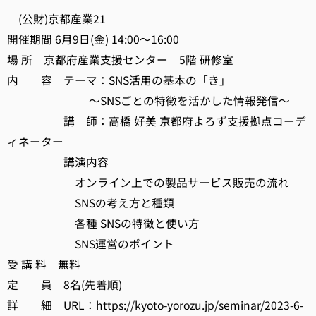
(公財)京都産業21
開催期間 6月9日(金) 14:00～16:00
場 所 京都府産業支援センター 5階 研修室
内 容 テーマ：SNS活用の基本の「き」
～SNSごとの特徴を活かした情報発信～
講 師：高橋 好美 京都府よろず支援拠点コーデ
ィネーター
講演内容
オンライン上での製品サービス販売の流れ
SNSの考え方と種類
各種 SNSの特徴と使い方
SNS運営のポイント
受 講 料 無料
定 員 8名(先着順)
詳 細 URL：https://kyoto-yorozu.jp/seminar/2023-6-