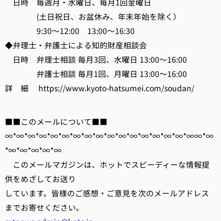
日時 毎週月・水曜日、毎月1回金曜日
(土日祝日、お盆休み、年末年始を除く）
9:30～12:00 13:00～16:30
◆弁理士・弁護士による知的財産相談会
日時 弁理士相談 毎月3回、水曜日 13:00～16:00
弁護士相談 毎月1回、月曜日 13:00～16:00
詳 細 https://www.kyoto-hatsumei.com/soudan/
■■このメールについて■■
∞*∞*∞*∞*∞*∞*∞*∞*∞*∞*∞*∞*∞*∞*∞*∞*∞∞*∞
*∞*∞*∞*∞*∞
このメールマガジンは、ホットでスピーディーな情報提
供をめざしてお送り
しています。皆様のご感想・ご意見を次のメールアドレス
までお寄せください。