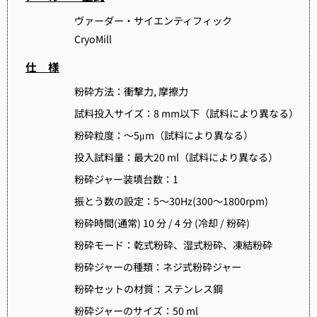
ヴァーダー・サイエンティフィック
CryoMill
仕 様
粉砕方法：衝撃力
,
摩擦力
試料投入サイズ：
8 mm
以下（試料により異なる）
粉砕粒度：～
5μm
（試料により異なる）
投入試料量：最大
20 ml
（試料により異なる）
粉砕ジャー装填台数：
1
振とう数の設定：
5
～
30Hz(300
～
1800rpm)
粉砕時間
(
通常
) 10
分
/ 4
分
(
冷却
/
粉砕
)
粉砕モード：乾式粉砕、湿式粉砕、凍結粉砕
粉砕ジャーの種類：ネジ式粉砕ジャー
粉砕セットの材質：ステンレス鋼
粉砕ジャーのサイズ：
50 ml