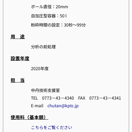
ボール直径：20mm
自加圧型容器：
50 l
粉砕時間の設定：
30
秒～
99
分
用 途
分析の前処理
設置年度
2020年度
担 当
中丹技術支援室
TEL 0773－43－4340 FAX 0773－43－4341
E-mail
chutan@kptc.jp
使用料（基本額）
こちらをご覧ください