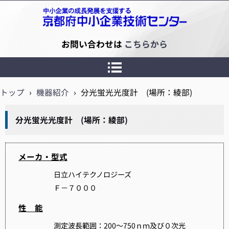
京都府中小企業技術センター
お問い合わせは
こちらから
トップ
›
機器紹介
›
分光蛍光光度計 (場所：綾部)
分光蛍光光度計 (場所：綾部)
メーカ・型式
日立ハイテクノロジーズ
Ｆ－７０００
性 能
測定波長範囲：200～750ｎｍ及び０次光