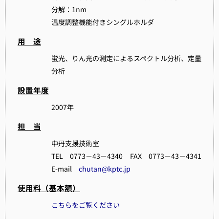
分解：1nm
温度調整機能付きシングルホルダ
用 途
蛍光、りん光の測定によるスペクトル分析、定量
分析
設置年度
2007年
担 当
中丹支援技術室
TEL 0773－43－4340 FAX 0773－43－4341
E-mail
chutan@kptc.jp
使用料（基本額）
こちらをご覧ください