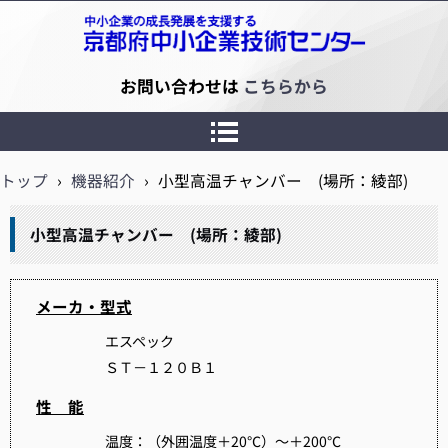
京都府中小企業技術センター
お問い合わせは
こちらから
トップ
›
機器紹介
›
小型高温チャンバー (場所：綾部)
小型高温チャンバー (場所：綾部)
メーカ・型式
エスペック
ＳＴ－１２０Ｂ１
性 能
温度：（外囲温度＋20℃）～＋200℃