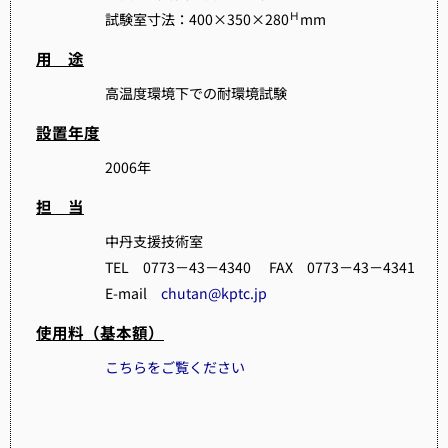
Ｈ
試験室寸法：400×350×280
mm
用 途
高温度環境下での耐環境試験
設置年度
2006年
担 当
中丹支援技術室
TEL 0773－43－4340 FAX 0773－43－4341
E-mail
chutan@kptc.jp
使用料（基本額）
こちらをご覧ください