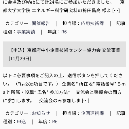
に会場及びWebにて計24名にご参加いただきました。 京
都大学大学院 エネルギー科学研究科の袴田昌高 様よ […]
カテゴリー :
開催報告
|
担当課：
応用技術課
|
記事
種別：
事業実績
|
年度：
R6
【申込】京都府中小企業技術センター協力会 交流事業
[11月29日]
以下に必要事項をご記入の上、送信ボタンを押してくださ
い。 （*は必須項目です。） 企業名* 所在地* 電話番号* E-m
ail* 所属・役職* 氏名* 参加方法* 交流会と懇親会の両方
に参加します。 交流会のみ参加しま […]
カテゴリー :
お知らせ
|
担当課：
企画連携課
|
記事
種別：
申込
|
年度：
R6