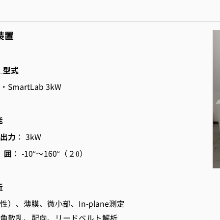
装置
・型式
SmartLab 3kW
能
出力
： 3kW
 囲
： -10°～160°（２θ）
析
性）、薄膜、微小部、In-plane測定
角散乱、配向、リードベルト解析