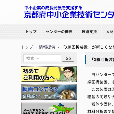
京都府中小企業技術センター
トップ
センターの概要
技術支援
人材
トップ
›
情報提供
›
「X線回折装置」が新しくな
「X線回折装
当センターで
線回折装置」
この装置は測
結晶の向きや
粉体や固体、
材料分析まで