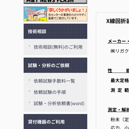
X線回折
技術相談
メーカー
技術相談(無料)のご利用
㈱リガク・
試験・分析のご依頼
性 
最大定格
依頼試験手数料一覧
測 定 範
依頼試験の手順
試験・分析依頼書(word)
測定・解
粉末（定
貸付機器のご利用
応力、小