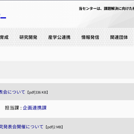
当センターは、課題解決に向けた
育成
研究開発
産学公連携
情報発信
関連団体
表会について
【pdf|336 KB】
|
担当課 :
企画連携課
研究発表会開催について
【pdf|2 MB】