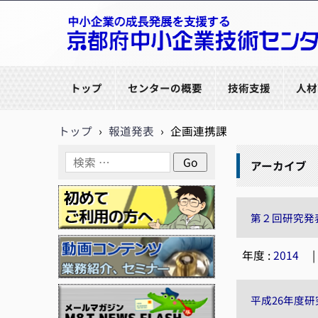
京都府中小企業技術センター
トップ
センターの概要
技術支援
人材
トップ
›
報道発表
›
企画連携課
アーカイブ
第２回研究発
年度 :
2014
平成26年度