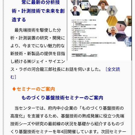
常に最新の分析技
術・計測技術で未来を創
造する
最先端技術を駆使した分
析・計測装置の研究・開発に
より、今までにない魅力的な
新技術・新製品の提供を目指
し続ける㈱ジェイ・サイエン
ス・ラボの河合龍三郎社長にお話を伺いました。
［全文読
む］
♦セミナーのご案内
ものづくり基盤技術セミナーのご案内
当センターでは、府内中小企業の「ものづくり基盤技術の
高度化」を支援するため、基盤技術の熟成発展に役立つ先端
技術シーズや研究の最前線の状況を基礎から紹介するものづ
くり基盤技術セミナーを年4回開催しています。次回セミナー