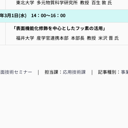
東北大学 多元物質科学研究所 教授 百生 敦 氏
年3月1日(水) 14：00～16：00
「表面機能化修飾を中心としたフッ素の活用」
福井大学 産学官連携本部 本部長 教授 米沢 晋 氏
表面技術セミナー
|
担当課：
応用技術課
|
記事種別：
事