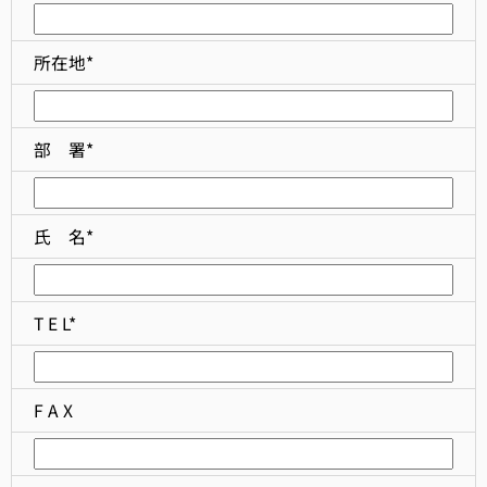
所在地*
部 署*
氏 名*
T E L*
F A X