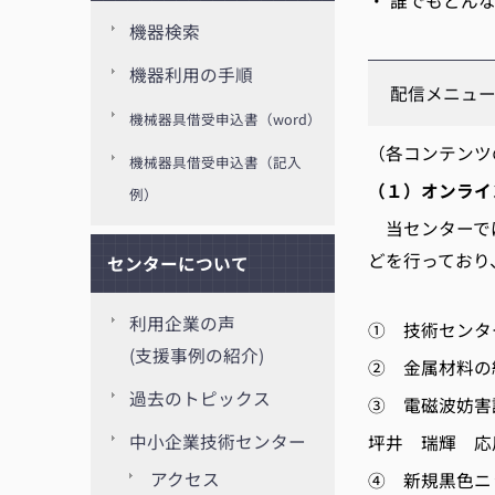
・ 誰でもどん
機器検索
機器利用の手順
配信メニュ
機械器具借受申込書（word）
（各コンテンツ
機械器具借受申込書（記入
（１）オンライ
例）
当センターでは
どを行っており
センターについて
利用企業の声
① 技術センタ
(支援事例の紹介)
② 金属材料の
過去のトピックス
③ 電磁波妨害
中小企業技術センター
坪井 瑞輝 応
アクセス
④ 新規黒色ニ