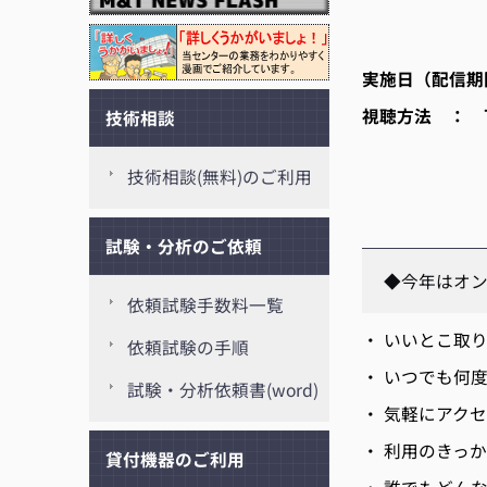
実施日（配信期
視聴方法 ： 
技術相談
技術相談(無料)のご利用
試験・分析のご依頼
◆今年はオ
依頼試験手数料一覧
・ いいとこ取
依頼試験の手順
・ いつでも何
試験・分析依頼書(word)
・ 気軽にアク
・ 利用のきっ
貸付機器のご利用