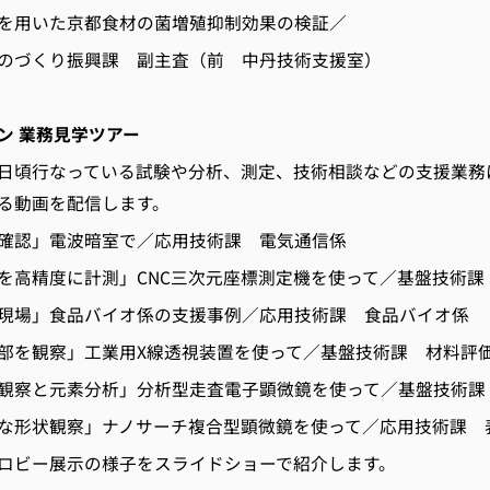
を用いた京都食材の菌増殖抑制効果の検証／
のづくり振興課 副主査（前 中丹技術支援室）
ン 業務見学ツアー
頃行なっている試験や分析、測定、技術相談などの支援業務
る動画を配信します。
を確認」電波暗室で／応用技術課 電気通信係
を高精度に計測」CNC三次元座標測定機を使って／基盤技術課
現場」食品バイオ係の支援事例／応用技術課 食品バイオ係
部を観察」工業用X線透視装置を使って／基盤技術課 材料評
観察と元素分析」分析型走査電子顕微鏡を使って／基盤技術課
な形状観察」ナノサーチ複合型顕微鏡を使って／応用技術課 
ロビー展示の様子をスライドショーで紹介します。