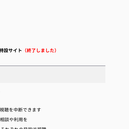
特設サイト
（終了しました
）
聴
も視聴を中断できます
で相談や利用を