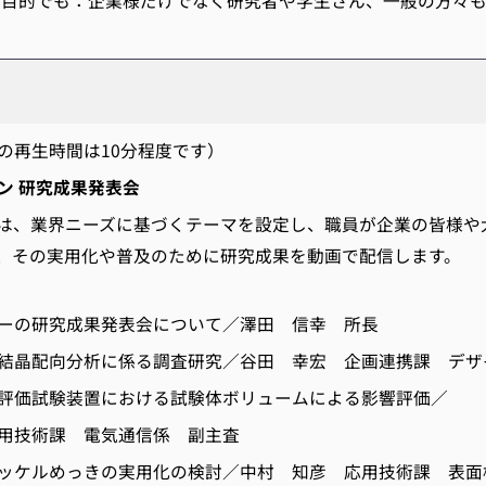
な目的でも：企業様だけでなく研究者や学生さん、一般の方々
ー
の再生時間は10分程度です）
ン 研究成果発表会
、業界ニーズに基づくテーマを設定し、職員が企業の皆様や
、その実用化や普及のために研究成果を動画で配信します。
ーの研究成果発表会について／澤田 信幸 所長
結晶配向分析に係る調査研究／谷田 幸宏 企画連携課 デザ
評価試験装置における試験体ボリュームによる影響評価／
用技術課 電気通信係 副主査
ッケルめっきの実用化の検討／中村 知彦 応用技術課 表面