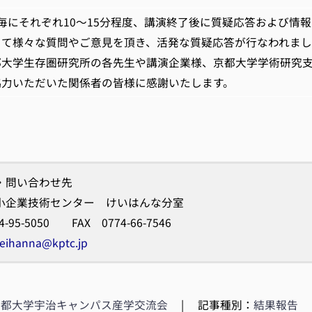
にそれぞれ10～15分程度、講演終了後に質疑応答および情
して様々な質問やご意見を頂き、活発な質疑応答が行なわれま
大学生存圏研究所の各先生や講演企業様、京都大学学術研究支
協力いただいた関係者の皆様に感謝いたします。
・問い合わせ先
小企業技術センター けいはんな分室
4-95-5050 FAX 0774-66-7546
eihanna@kptc.jp
京都大学宇治キャンパス産学交流会
|
記事種別：
結果報告