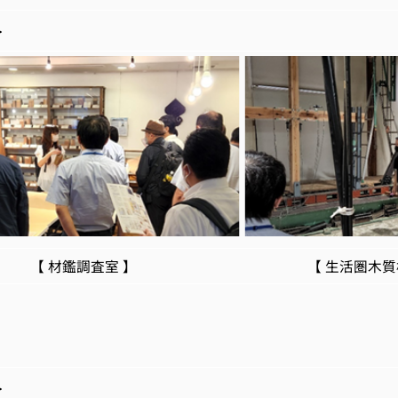
>
鑑調査室 】 【 生活圏木質構造科学
>