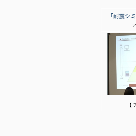
「耐震シミ
アウェア株
【 アウェ