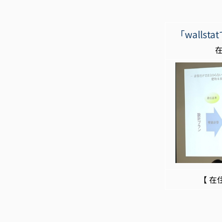
「walls
在住ビジネ
【 在住ビ