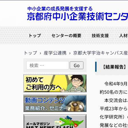
京都府中小企業技術センター
トップ
センターの概要
技術支援
人材
トップ
›
産学公連携
›
京都大学宇治キャンパス産
【結果報告】
令和4年9月2
約50名の方に
本交流会は、
平成23年から
化学研究所）の
発展などの社