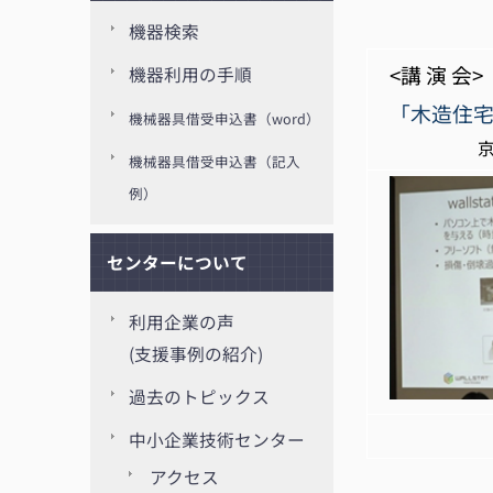
機器検索
<講 演 会>
機器利用の手順
「木造住
機械器具借受申込書（word）
京都大学 
機械器具借受申込書（記入
例）
センターについて
利用企業の声
(支援事例の紹介)
過去のトピックス
【 
中小企業技術センター
アクセス