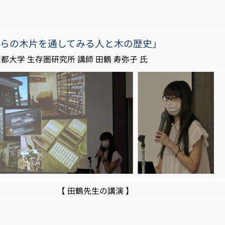
けらの木片を通してみる人と木の歴史」
生存圏研究所 講師 田鶴 寿弥子 氏
田鶴先生の講演 】