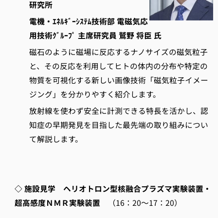
研究所
電機・ｴﾈﾙｷﾞｰｼｽﾃﾑ技術部 電磁気応
用技術ｸﾞﾙｰﾌﾟ
主席研究員
鷲野 将臣 氏
磁石のように磁場に反応するナノサイズの磁気粒子
と、その反応を利用してヒトの体内の分布や特定の
物質を可視化する新しい画像技術「磁気粒子イメー
ジング」を分かりやすく紹介します。
放射線を使わず安全に計測できる特長を活かし、認
知症の早期発見を目指した最先端の取り組みについ
て解説します。
◇ 施設見学 ヘリオトロン型核融合プラズマ実験装置・
超高感度ＮＭＲ実験装置
（16：20～17：20）